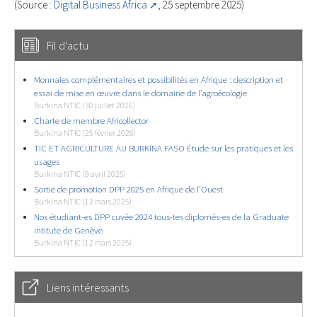
(Source :
Digital Business Africa
, 25 septembre 2025)
Fil d'actu
Monnaies complémentaires et possibilités en Afrique : description et
essai de mise en œuvre dans le domaine de l’agroécologie
Burkina NTIC (30 juillet 2026)
Charte de membre Africollector
Burkina NTIC (25 février 2026)
TIC ET AGRICULTURE AU BURKINA FASO Étude sur les pratiques et les
usages
Burkina NTIC (9 avril 2025)
Sortie de promotion DPP 2025 en Afrique de l’Ouest
Burkina NTIC (12 mars 2025)
Nos étudiant-es DPP cuvée 2024 tous-tes diplomés-es de la Graduate
Intitute de Genève
Burkina NTIC (12 mars 2025)
Liens intéressants