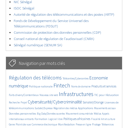
NIC Sénégal
ISOC Sénégal
Autorité de régulation des télécommunications et des postes (ARTP)
Fonds de Développement du Service Universel des
Télécommunications (FDSUT)
Commission de protection des données personnelles (CDP)
Conseil national de régulation de l’audiovisuel (CNRA)
Sénégal numérique (SENUM SA)
Navigation par mots clés
4607/5729
380/5729
3638/5729
Régulation des télécoms
Economie
Télécentres/Cybercentres
1890/5729
5235/5729
681/5729
2323/5729
1550/5729
Fintech
numérique
Produits et services
Politique nationale
Noms de domaine
820/5729
5729/5729
1824/5729
197/5729
Infrastructures
Faits divers/Contentieux
TIC pour l’éducation
Nouveau site web
244/5729
3686/5729
2277/5729
1632/5729
Cybersécurité/Cybercriminalité
Sonatel/Orange
Licences de
Recherche
Projet
301/5729
1045/5729
1516/5729
1218/5729
1698/5729
télécommunications
Applications
Sudatel/Expresso
Régulation des médias
Mouvements sociaux
146/5729
619/5729
364/5729
649/5729
Données personnelles
Big Data/Données ouvertes
Mouvement consumériste
Médias
Appels
1730/5729
111/5729
2440/5729
1075/5729
172/5729
588/5729
Politiques africaines
Formation
internationaux entrants
Logiciel libre
Fiscalité
Art et culture
1931/5729
1067/5729
1497/5729
321/5729
127/5729
210/5729
1204/5729
Point de vue
Manifestation
Genre
Commerce électronique
Presse en ligne
Piratage
Téléservices