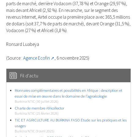
parts de marché, derrière Vodacom (37,78 %) et Orange (29,97 %),
mais devant Africell (2,92 %). En revanche, sur le segment des
revenus Internet, Airtel occupe la première place avec 365,5 millions
de dollars (soit 37,7 % de parts de marché), devant Orange (31,5 %),
Vodacom (27 %) et Africell (3,8 %).
Ronsard Luabeya
(Source :
Agence Ecofin
, 6 novembre 2025)
Fil d'actu
Monnaies complémentaires et possibilités en Afrique : description et
essai de mise en œuvre dans le domaine de l’agroécologie
Burkina NTIC (30 juillet 2026)
Charte de membre Africollector
Burkina NTIC (25 février 2026)
TIC ET AGRICULTURE AU BURKINA FASO Étude sur les pratiques et les
usages
Burkina NTIC (9 avril 2025)