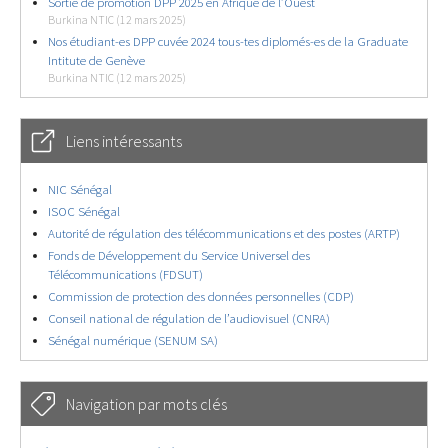
Sortie de promotion DPP 2025 en Afrique de l’Ouest
Burkina NTIC (12 mars 2025)
Nos étudiant-es DPP cuvée 2024 tous-tes diplomés-es de la Graduate
Intitute de Genève
Burkina NTIC (12 mars 2025)
Liens intéressants
NIC Sénégal
ISOC Sénégal
Autorité de régulation des télécommunications et des postes (ARTP)
Fonds de Développement du Service Universel des
Télécommunications (FDSUT)
Commission de protection des données personnelles (CDP)
Conseil national de régulation de l’audiovisuel (CNRA)
Sénégal numérique (SENUM SA)
Navigation par mots clés