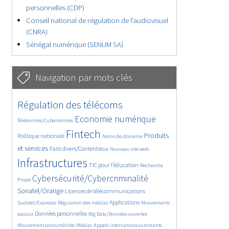
personnelles (CDP)
Conseil national de régulation de l’audiovisuel
(CNRA)
Sénégal numérique (SENUM SA)
Navigation par mots clés
4654/5650
362/5650
Régulation des télécoms
3744/5650
1854/5650
Economie numérique
Télécentres/Cybercentres
5188/5650
688/5650
2414/5650
Fintech
Produits
Politique nationale
Noms de domaine
1612/5650
838/5650
5650/5650
et services
Faits divers/Contentieux
Nouveau site web
1835/5650
197/5650
248/5650
Infrastructures
TIC pour l’éducation
Recherche
3594/5650
2329/5650
Cybersécurité/Cybercriminalité
Projet
1632/5650
289/5650
Sonatel/Orange
Licences de télécommunications
1027/5650
1526/5650
1185/5650
Applications
Sudatel/Expresso
Régulation des médias
Mouvements
1673/5650
141/5650
632/5650
Données personnelles
sociaux
Big Data/Données ouvertes
375/5650
669/5650
1752/5650
Mouvement consumériste
Médias
Appels internationaux entrants