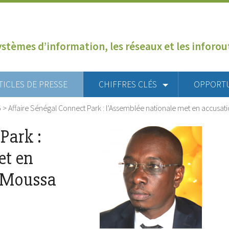
ystèmes d’information, les réseaux et les inforo
TICLES DE PRESSE
CHIFFRES CLÉS
OPPORT
6
>
Affaire Sénégal Connect Park : l’Assemblée nationale met en accusat
Park :
et en
e Moussa