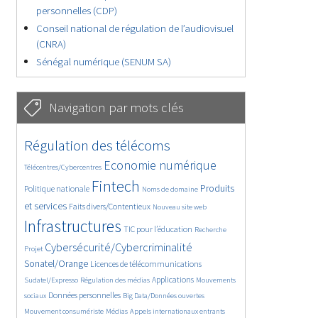
personnelles (CDP)
Conseil national de régulation de l’audiovisuel
(CNRA)
Sénégal numérique (SENUM SA)
Navigation par mots clés
4862/5848
357/5848
Régulation des télécoms
3861/5848
1914/5848
Economie numérique
Télécentres/Cybercentres
5413/5848
690/5848
2508/5848
Fintech
Produits
Politique nationale
Noms de domaine
1619/5848
872/5848
5848/5848
et services
Faits divers/Contentieux
Nouveau site web
1894/5848
195/5848
262/5848
Infrastructures
TIC pour l’éducation
Recherche
3629/5848
2340/5848
Cybersécurité/Cybercriminalité
Projet
1670/5848
298/5848
Sonatel/Orange
Licences de télécommunications
1043/5848
1581/5848
1105/5848
Applications
Sudatel/Expresso
Régulation des médias
Mouvements
1712/5848
142/5848
624/5848
Données personnelles
sociaux
Big Data/Données ouvertes
382/5848
673/5848
1786/5848
Mouvement consumériste
Médias
Appels internationaux entrants