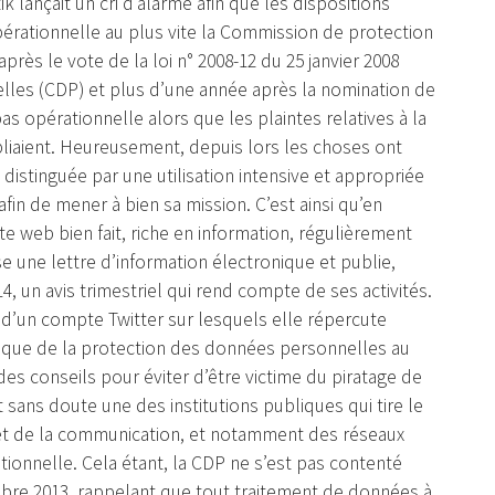
ik lançait un cri d’alarme afin que les dispositions
pérationnelle au plus vite la Commission de protection
près le vote de la loi n° 2008-12 du 25 janvier 2008
lles (CDP) et plus d’une année après la nomination de
as opérationnelle alors que les plaintes relatives à la
liaient. Heureusement, depuis lors les choses ont
distinguée par une utilisation intensive et appropriée
n de mener à bien sa mission. C’est ainsi qu’en
te web bien fait, riche en information, régulièrement
fuse une lettre d’information électronique et publie,
4, un avis trimestriel qui rend compte de ses activités.
 d’un compte Twitter sur lesquels elle répercute
tique de la protection des données personnelles au
es conseils pour éviter d’être victime du piratage de
 sans doute une des institutions publiques qui tire le
 et de la communication, et notamment des réseaux
tionnelle. Cela étant, la CDP ne s’est pas contenté
bre 2013, rappelant que tout traitement de données à