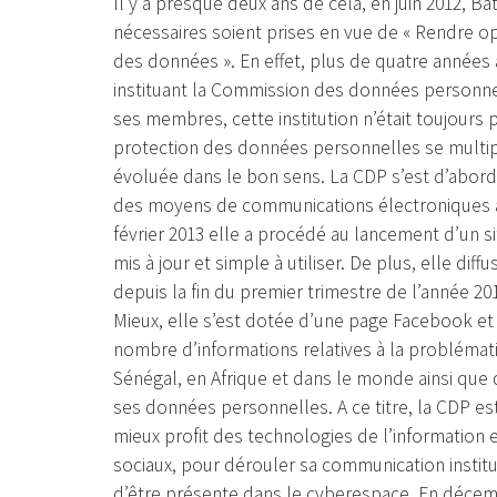
Il y a presque deux ans de cela, en juin 2012, Bat
nécessaires soient prises en vue de « Rendre o
des données ». En effet, plus de quatre années a
instituant la Commission des données personne
ses membres, cette institution n’était toujours p
protection des données personnelles se multip
évoluée dans le bon sens. La CDP s’est d’abord 
des moyens de communications électroniques afi
février 2013 elle a procédé au lancement d’un si
mis à jour et simple à utiliser. De plus, elle dif
depuis la fin du premier trimestre de l’année 201
Mieux, elle s’est dotée d’une page Facebook et
nombre d’informations relatives à la probléma
Sénégal, en Afrique et dans le monde ainsi que d
ses données personnelles. A ce titre, la CDP est
mieux profit des technologies de l’information
sociaux, pour dérouler sa communication institu
d’être présente dans le cyberespace. En décem