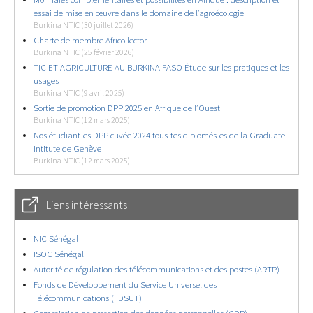
essai de mise en œuvre dans le domaine de l’agroécologie
Burkina NTIC (30 juillet 2026)
Charte de membre Africollector
Burkina NTIC (25 février 2026)
TIC ET AGRICULTURE AU BURKINA FASO Étude sur les pratiques et les
usages
Burkina NTIC (9 avril 2025)
Sortie de promotion DPP 2025 en Afrique de l’Ouest
Burkina NTIC (12 mars 2025)
Nos étudiant-es DPP cuvée 2024 tous-tes diplomés-es de la Graduate
Intitute de Genève
Burkina NTIC (12 mars 2025)
Liens intéressants
NIC Sénégal
ISOC Sénégal
Autorité de régulation des télécommunications et des postes (ARTP)
Fonds de Développement du Service Universel des
Télécommunications (FDSUT)