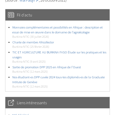
(Source :
Wal Fadjri
, 26 octobre 2011)
Fil d'actu
Monnaies complémentaires et possibilités en Afrique : description et
essai de mise en œuvre dans le domaine de l’agroécologie
Burkina NTIC (30 juillet 2026)
Charte de membre Africollector
Burkina NTIC (25 février 2026)
TIC ET AGRICULTURE AU BURKINA FASO Étude sur les pratiques et les
usages
Burkina NTIC (9 avril 2025)
Sortie de promotion DPP 2025 en Afrique de l’Ouest
Burkina NTIC (12 mars 2025)
Nos étudiant-es DPP cuvée 2024 tous-tes diplomés-es de la Graduate
Intitute de Genève
Burkina NTIC (12 mars 2025)
Liens intéressants