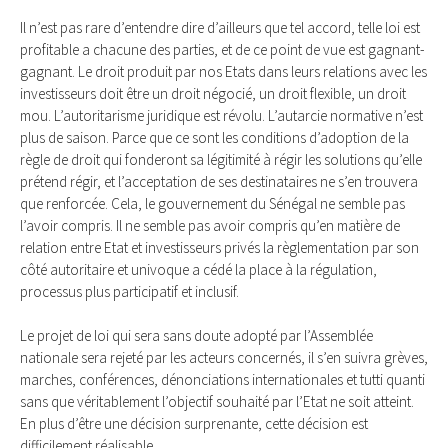
Il n’est pas rare d’entendre dire d’ailleurs que tel accord, telle loi est
profitable a chacune des parties, et de ce point de vue est gagnant-
gagnant. Le droit produit par nos Etats dans leurs relations avec les
investisseurs doit être un droit négocié, un droit flexible, un droit
mou. L’autoritarisme juridique est révolu. L’autarcie normative n’est
plus de saison. Parce que ce sont les conditions d’adoption de la
règle de droit qui fonderont sa légitimité à régir les solutions qu’elle
prétend régir, et l’acceptation de ses destinataires ne s’en trouvera
que renforcée. Cela, le gouvernement du Sénégal ne semble pas
l’avoir compris. Il ne semble pas avoir compris qu’en matière de
relation entre Etat et investisseurs privés la règlementation par son
côté autoritaire et univoque a cédé la place à la régulation,
processus plus participatif et inclusif.
Le projet de loi qui sera sans doute adopté par l’Assemblée
nationale sera rejeté par les acteurs concernés, il s’en suivra grèves,
marches, conférences, dénonciations internationales et tutti quanti
sans que véritablement l’objectif souhaité par l’Etat ne soit atteint.
En plus d’être une décision surprenante, cette décision est
difficilement réalisable.