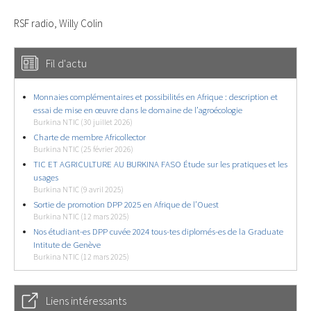
RSF radio, Willy Colin
Fil d'actu
Monnaies complémentaires et possibilités en Afrique : description et
essai de mise en œuvre dans le domaine de l’agroécologie
Burkina NTIC (30 juillet 2026)
Charte de membre Africollector
Burkina NTIC (25 février 2026)
TIC ET AGRICULTURE AU BURKINA FASO Étude sur les pratiques et les
usages
Burkina NTIC (9 avril 2025)
Sortie de promotion DPP 2025 en Afrique de l’Ouest
Burkina NTIC (12 mars 2025)
Nos étudiant-es DPP cuvée 2024 tous-tes diplomés-es de la Graduate
Intitute de Genève
Burkina NTIC (12 mars 2025)
Liens intéressants