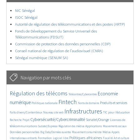
NIC Sénégal
ISOC Sénégal
Autorité de régulation des télécommunications et des postes (ARTP)
Fonds de Développement du Service Universel des
Télécommunications (FDSUT)
Commission de protection des données personnelles (CDP)
Conseil national de régulation de l’audiovisuel (CNRA)
Sénégal numérique (SENUM SA)
Navigation par mots clés
4864/5848
361/5848
3871/5848
Régulation des télécoms
Economie
Télécentres/Cybercentres
1914/5848
5421/5848
692/5848
2522/5848
1621/5848
Fintech
numérique
Produits et services
Politique nationale
Noms de domaine
874/5848
5848/5848
1903/5848
195/5848
Infrastructures
Faits divers/Contentieux
TIC pour l’éducation
Nouveau site web
262/5848
3631/5848
2352/5848
1670/5848
Cybersécurité/Cybercriminalité
Sonatel/Orange
Licences de
Recherche
Projet
298/5848
1045/5848
1594/5848
1105/5848
1712/5848
télécommunications
Applications
Sudatel/Expresso
Régulation des médias
Mouvements sociaux
142/5848
624/5848
382/5848
675/5848
Données personnelles
Big Data/Données ouvertes
Mouvement consumériste
Médias
Appels
1791/5848
103/5848
2705/5848
1164/5848
182/5848
602/5848
Politiques africaines
Formation
internationaux entrants
Logiciel libre
Fiscalité
Art et culture