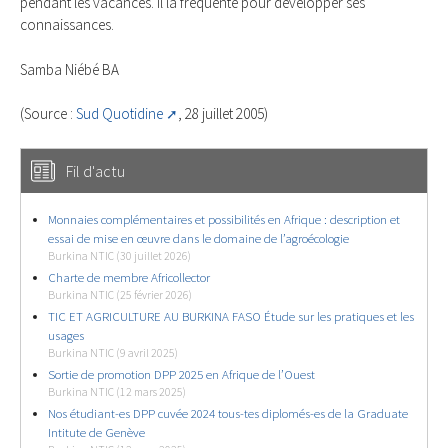
pendant les vacances. Il la fréquente pour développer ses
connaissances.
Samba Niébé BA
(Source :
Sud Quotidine
, 28 juillet 2005)
Fil d'actu
Monnaies complémentaires et possibilités en Afrique : description et
essai de mise en œuvre dans le domaine de l’agroécologie
Burkina NTIC (30 juillet 2026)
Charte de membre Africollector
Burkina NTIC (25 février 2026)
TIC ET AGRICULTURE AU BURKINA FASO Étude sur les pratiques et les
usages
Burkina NTIC (9 avril 2025)
Sortie de promotion DPP 2025 en Afrique de l’Ouest
Burkina NTIC (12 mars 2025)
Nos étudiant-es DPP cuvée 2024 tous-tes diplomés-es de la Graduate
Intitute de Genève