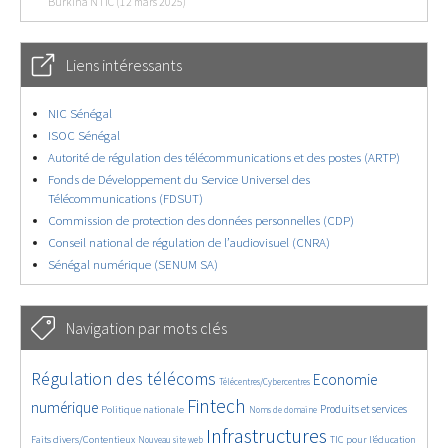
Burkina NTIC (12 mars 2025)
Liens intéressants
NIC Sénégal
ISOC Sénégal
Autorité de régulation des télécommunications et des postes (ARTP)
Fonds de Développement du Service Universel des
Télécommunications (FDSUT)
Commission de protection des données personnelles (CDP)
Conseil national de régulation de l’audiovisuel (CNRA)
Sénégal numérique (SENUM SA)
Navigation par mots clés
4657/5706
364/5706
3781/5706
Régulation des télécoms
Economie
Télécentres/Cybercentres
1877/5706
5200/5706
686/5706
2467/5706
1616/5706
Fintech
numérique
Produits et services
Politique nationale
Noms de domaine
847/5706
5706/5706
1835/5706
202/5706
Infrastructures
Faits divers/Contentieux
TIC pour l’éducation
Nouveau site web