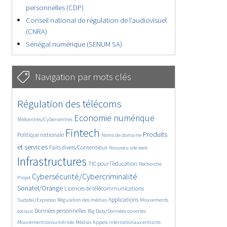
personnelles (CDP)
Conseil national de régulation de l’audiovisuel
(CNRA)
Sénégal numérique (SENUM SA)
Navigation par mots clés
4623/5593
347/5593
Régulation des télécoms
3723/5593
1847/5593
Economie numérique
Télécentres/Cybercentres
5169/5593
679/5593
2423/5593
Fintech
Produits
Politique nationale
Noms de domaine
1529/5593
823/5593
5593/5593
et services
Faits divers/Contentieux
Nouveau site web
1830/5593
190/5593
243/5593
Infrastructures
TIC pour l’éducation
Recherche
3515/5593
2176/5593
Cybersécurité/Cybercriminalité
Projet
1605/5593
299/5593
Sonatel/Orange
Licences de télécommunications
1009/5593
1532/5593
1080/5593
Applications
Sudatel/Expresso
Régulation des médias
Mouvements
1640/5593
142/5593
598/5593
Données personnelles
sociaux
Big Data/Données ouvertes
370/5593
642/5593
1658/5593
Mouvement consumériste
Médias
Appels internationaux entrants