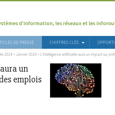
ystèmes d’information, les réseaux et les inforo
TICLES DE PRESSE
CHIFFRES CLÉS
OPPORT
ée 2024
>
Janvier 2024
>
L’Intelligence artificielle aura un impact sur 
e aura un
des emplois