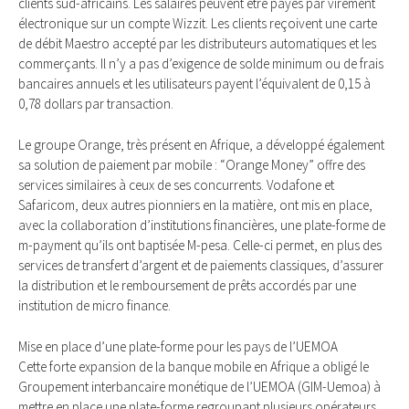
clients sud-​africains. Les salaires peuvent être payés par virement
électronique sur un compte Wizzit. Les clients re­çoivent une carte
de débit Maestro accepté par les distributeurs automatiques et les
commerçants. Il n’y a pas d’exigence de solde minimum ou de frais
bancaires annuels et les utilisateurs payent l’équivalent de 0,15 à
0,78 dollars par transaction.
Le groupe Orange, très présent en Afrique, a développé également
sa solution de paiement par mobile : “Orange Money” offre des
services similaires à ceux de ses concurrents. Vodafone et
Safaricom, deux autres pionniers en la matière, ont mis en place,
avec la collaboration d’institutions financières, une plate-​forme de
m-​payment qu’ils ont baptisée M-​pesa. Celle-​ci permet, en plus des
services de transfert d’argent et de paiements classiques, d’assurer
la distribution et le remboursement de prêts accordés par une
institution de micro finance.
Mise en place d’une plate-​forme pour les pays de l’UEMOA
Cette forte expansion de la banque mobile en Afrique a obligé le
Groupement inter­bancaire monétique de l’UEMOA (GIM-​Uemoa) à
mettre en place une plate-​forme re­groupant plusieurs opérateurs