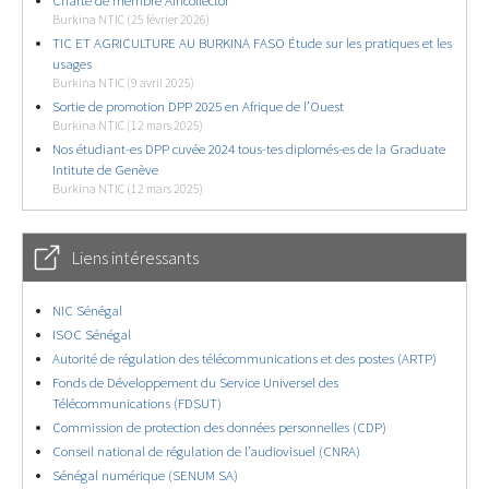
Charte de membre Africollector
Burkina NTIC (25 février 2026)
TIC ET AGRICULTURE AU BURKINA FASO Étude sur les pratiques et les
usages
Burkina NTIC (9 avril 2025)
Sortie de promotion DPP 2025 en Afrique de l’Ouest
Burkina NTIC (12 mars 2025)
Nos étudiant-es DPP cuvée 2024 tous-tes diplomés-es de la Graduate
Intitute de Genève
Burkina NTIC (12 mars 2025)
Liens intéressants
NIC Sénégal
ISOC Sénégal
Autorité de régulation des télécommunications et des postes (ARTP)
Fonds de Développement du Service Universel des
Télécommunications (FDSUT)
Commission de protection des données personnelles (CDP)
Conseil national de régulation de l’audiovisuel (CNRA)
Sénégal numérique (SENUM SA)