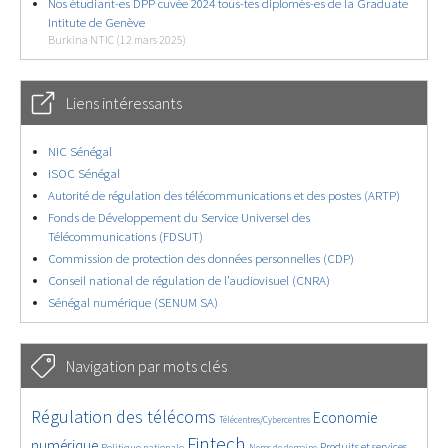
Nos étudiant-es DPP cuvée 2024 tous-tes diplomés-es de la Graduate
Intitute de Genève
Burkina NTIC (12 mars 2025)
Liens intéressants
NIC Sénégal
ISOC Sénégal
Autorité de régulation des télécommunications et des postes (ARTP)
Fonds de Développement du Service Universel des
Télécommunications (FDSUT)
Commission de protection des données personnelles (CDP)
Conseil national de régulation de l’audiovisuel (CNRA)
Sénégal numérique (SENUM SA)
Navigation par mots clés
4855/5832
354/5832
3843/5832
Régulation des télécoms
Economie
Télécentres/Cybercentres
1905/5832
5402/5832
698/5832
2526/5832
1610/5832
Fintech
numérique
Produits et services
Politique nationale
Noms de domaine