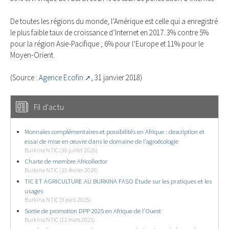
De toutes les régions du monde, l’Amérique est celle qui a enregistré
le plus faible taux de croissance d’Internet en 2017. 3% contre 5%
pour la région Asie-Pacifique ; 6% pour l’Europe et 11% pour le
Moyen-Orient.
(Source :
Agence Ecofin
, 31 janvier 2018)
Fil d'actu
Monnaies complémentaires et possibilités en Afrique : description et
essai de mise en œuvre dans le domaine de l’agroécologie
Burkina NTIC (30 juillet 2026)
Charte de membre Africollector
Burkina NTIC (25 février 2026)
TIC ET AGRICULTURE AU BURKINA FASO Étude sur les pratiques et les
usages
Burkina NTIC (9 avril 2025)
Sortie de promotion DPP 2025 en Afrique de l’Ouest
Burkina NTIC (12 mars 2025)