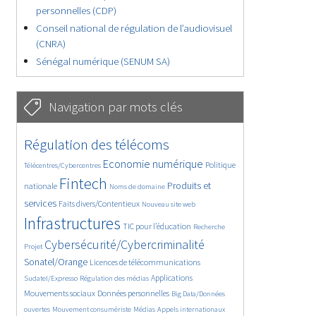
personnelles (CDP)
Conseil national de régulation de l’audiovisuel
(CNRA)
Sénégal numérique (SENUM SA)
Navigation par mots clés
4622/5845
368/5845
Régulation des télécoms
3673/5845
1869/5845
Economie numérique
Politique
Télécentres/Cybercentres
5288/5845
658/5845
2339/5845
Fintech
Produits et
nationale
Noms de domaine
1550/5845
817/5845
5845/5845
services
Faits divers/Contentieux
Nouveau site web
1852/5845
198/5845
245/5845
Infrastructures
TIC pour l’éducation
Recherche
3784/5845
2285/5845
Cybersécurité/Cybercriminalité
Projet
1635/5845
301/5845
Sonatel/Orange
Licences de télécommunications
1039/5845
1529/5845
1278/5845
Applications
Sudatel/Expresso
Régulation des médias
1701/5845
147/5845
Mouvements sociaux
Données personnelles
Big Data/Données
618/5845
363/5845
648/5845
ouvertes
Mouvement consumériste
Médias
Appels internationaux