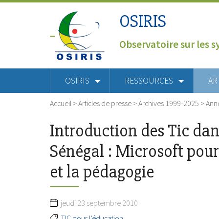
OSIRIS
Observatoire sur les s
OSIRIS
RESSOURCES
AR
Accueil
>
Articles de presse
>
Archives 1999-2025
>
Ann
Introduction des Tic da
Sénégal : Microsoft pour
et la pédagogie
jeudi 23 septembre 2010
TIC pour l’éducation