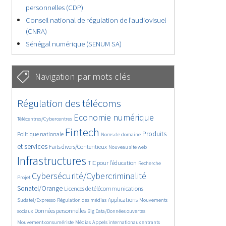
personnelles (CDP)
Conseil national de régulation de l’audiovisuel
(CNRA)
Sénégal numérique (SENUM SA)
Navigation par mots clés
4622/5580
356/5580
Régulation des télécoms
3677/5580
1837/5580
Economie numérique
Télécentres/Cybercentres
5174/5580
670/5580
2365/5580
Fintech
Produits
Politique nationale
Noms de domaine
1591/5580
827/5580
5580/5580
et services
Faits divers/Contentieux
Nouveau site web
1821/5580
195/5580
247/5580
Infrastructures
TIC pour l’éducation
Recherche
3558/5580
2326/5580
Cybersécurité/Cybercriminalité
Projet
1619/5580
283/5580
Sonatel/Orange
Licences de télécommunications
1023/5580
1508/5580
1166/5580
Applications
Sudatel/Expresso
Régulation des médias
Mouvements
1664/5580
140/5580
619/5580
Données personnelles
sociaux
Big Data/Données ouvertes
377/5580
655/5580
1735/5580
Mouvement consumériste
Médias
Appels internationaux entrants