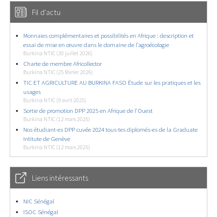
Fil d'actu
Monnaies complémentaires et possibilités en Afrique : description et
essai de mise en œuvre dans le domaine de l’agroécologie
Burkina NTIC (30 juillet 2026)
Charte de membre Africollector
Burkina NTIC (25 février 2026)
TIC ET AGRICULTURE AU BURKINA FASO Étude sur les pratiques et les
usages
Burkina NTIC (9 avril 2025)
Sortie de promotion DPP 2025 en Afrique de l’Ouest
Burkina NTIC (12 mars 2025)
Nos étudiant-es DPP cuvée 2024 tous-tes diplomés-es de la Graduate
Intitute de Genève
Burkina NTIC (12 mars 2025)
Liens intéressants
NIC Sénégal
ISOC Sénégal