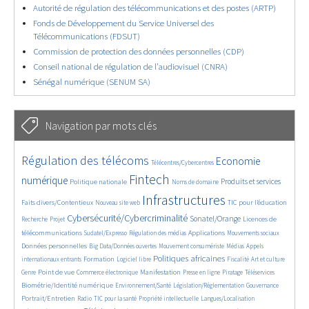
Autorité de régulation des télécommunications et des postes (ARTP)
Fonds de Développement du Service Universel des
Télécommunications (FDSUT)
Commission de protection des données personnelles (CDP)
Conseil national de régulation de l’audiovisuel (CNRA)
Sénégal numérique (SENUM SA)
Navigation par mots clés
4857/5831
357/5831
3855/5831
Régulation des télécoms
Economie
Télécentres/Cybercentres
1914/5831
5400/5831
688/5831
2499/5831
1617/5831
Fintech
numérique
Produits et services
Politique nationale
Noms de domaine
866/5831
5831/5831
1892/5831
195/5831
Infrastructures
Faits divers/Contentieux
TIC pour l’éducation
Nouveau site web
262/5831
3627/5831
2334/5831
1668/5831
Cybersécurité/Cybercriminalité
Sonatel/Orange
Licences de
Recherche
Projet
298/5831
1043/5831
1579/5831
1105/5831
1712/5831
télécommunications
Applications
Sudatel/Expresso
Régulation des médias
Mouvements sociaux
142/5831
624/5831
382/5831
673/5831
Données personnelles
Big Data/Données ouvertes
Mouvement consumériste
Médias
Appels
1786/5831
103/5831
2682/5831
1147/5831
182/5831
602/5831
Politiques africaines
Formation
internationaux entrants
Logiciel libre
Fiscalité
Art et culture
1909/5831
1079/5831
1680/5831
337/5831
130/5831
209/5831
1261/5831
Point de vue
Manifestation
Genre
Commerce électronique
Presse en ligne
Piratage
Téléservices
384/5831
355/5831
389/5831
1915/5831
Biométrie/Identité numérique
Environnement/Santé
Législation/Réglementation
Gouvernance
153/5831
863/5831
293/5831
58/5831
1201/5831
Portrait/Entretien
Radio
TIC pour la santé
Propriété intellectuelle
Langues/Localisation