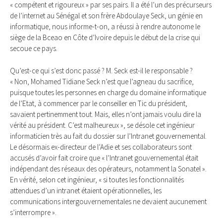
« compétent et rigoureux » par ses pairs. Il a été l’un des précurseurs
de l’internet au Sénégal et son frère Abdoulaye Seck, un génie en
informatique, nous informe-t-on, a réussi à rendre autonome le
siège de la Bceao en Côte d’Ivoire depuis le début de la crise qui
secoue ce pays.
Qu’est-ce qui s’est donc passé ? M. Seck est-il le responsable ?
« Non, Mohamed Tidiane Seck n’est que l’agneau du sacrifice,
puisque toutes les personnes en charge du domaine informatique
de l’Etat, à commencer par le conseiller en Tic du président,
savaient pertinemment tout. Mais, elles n’ont jamais voulu dire la
vérité au président. C’est malheureux », se désole cet ingénieur
informaticien très au fait du dossier sur l’Intranet gouvernemental.
Le désormais ex-directeur de l’Adie et ses collaborateurs sont
accusés d’avoir fait croire que « l’Intranet gouvernemental était
indépendant des réseaux des opérateurs, notamment la Sonatel ».
En vérité, selon cet ingénieur, « si toutes les fonctionnalités
attendues d’un intranet étaient opérationnelles, les
communications intergouvernementales ne devaient aucunement
s’interrompre ».