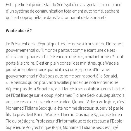
Est-il pertinent pour l’Etat du Sénégal d’envisager la mise en place
d’un système de communication totalement autonome, sachant
qu’il est copropriétaire dans l’actionnariat de la Sonatel ?
Wade abusé ?
Le Président de la République très fier de sa « trouvaille », l’Intranet
gouvernemental qu’il montre partout comme étant une de ses
réalisations phares a-t-il été encore une fois, « mal informé » ? Tout
porte à le croire. C’est en plein conseil des ministres, que Wade a
piqué une colère noire quand il a su que le projet d’Intranet
gouvernemental n’était pas autonome par rapport à la Sonatel.
« Je pensais qu’on pouvait travailler parce que notre Internet ne
dépend pas de la Sonatel », a-t-il lancé à ses collaborateurs. Le chef
de l’Etat limoge sur le coup Mohamed Tidiane Seck qui, depuis trois
ans, ne cesse de lui vendre cette idée. Quand l’Adie a vu le jour, c’est
Mohamed Tidiane Seck qui a été nommé directeur, supervisé par le
fils du président Karim Wade et Thierno Ousmane Sy, conseiller en
Tic du président. Professeur d’informatique et de réseaux à l’Ecole
Supérieure Polytechnique (Esp), Mohamed Tidiane Seck est jugé