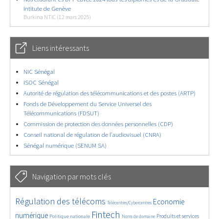
Intitute de Genève
Burkina NTIC (12 mars 2025)
Liens intéressants
NIC Sénégal
ISOC Sénégal
Autorité de régulation des télécommunications et des postes (ARTP)
Fonds de Développement du Service Universel des
Télécommunications (FDSUT)
Commission de protection des données personnelles (CDP)
Conseil national de régulation de l’audiovisuel (CNRA)
Sénégal numérique (SENUM SA)
Navigation par mots clés
4622/5700
391/5700
3640/5700
Régulation des télécoms
Economie
Télécentres/Cybercentres
1851/5700
5242/5700
675/5700
2369/5700
1564/5700
Fintech
numérique
Produits et services
Politique nationale
Noms de domaine