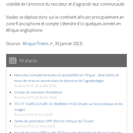
visibilité de l’annonce du recruteur et d’agrandir leur communauté.
Viadeo se déploie donc sur le continent africain principalement en
zone francophone et compte s’étendre d’ici quelques années en
Afrique anglophone.
(Source :
Afrique ITnews
, 30 janvier 2013)
Fil d'actu
Monnaies complémentaires et possibilités en Afrique : description et
essai de mise en œuvre dans le domaine de l’agroécologie
Burkina NTIC (30 juillet 2026)
Charte de membre Africollector
Burkina NTIC (25 février 2026)
TIC ET AGRICULTURE AU BURKINA FASO Étude sur les pratiques et les
usages
Burkina NTIC (9 avril 2025)
Sortie de promotion DPP 2025 en Afrique de l’Ouest
Burkina NTIC (12 mars 2025)
Nos étudiant-es DPP cuvée 2024 tous-tes diplomés-es de la Graduate