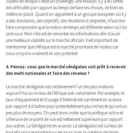
Viadeo en Afrique c’était un challenge, une mission. Il y a eu certes
des difficultés par rapport au temps de faire les choses, de bien les
mettre en place. Quand on appartient à un groupe européen où il y
a des standards, des objectifs, des deadlines à respecter, il faut leur
faire comprendre que la notion de temps est différente selon où l’on
se trouve. Mon rôle est de remonter les informations afin d’avoir
une meilleure visibilité sur le marché africain. Il est important de
mentionner que l’Afrique est le marché prioritaire de Viadeo car
nous croyons vraiment en son potentiel.
4. Pensez- vous que le marché sénégalais soit prêt à recevoir
des multi nationales et faire des revenus ?
Le marché sénégalais est certainement l’un des plus matures
aujourd’hui au niveau de l’Afrique sub-saharienne. Par exemple, le
taux d’équipement et d’usage d’Internet est carrément en avance
par rapport à d’autres pays potentiellement plus riches et qui ont un
peu plus de moyens. On peut donc noter que la politique active et
offensive de ce point de vue est nettement supérieure par rapport
aux autres. Le Sénégal est en avance. Le sénégalais est curieux de
tout et il nous le montre tous les jours avec la création de blogs,