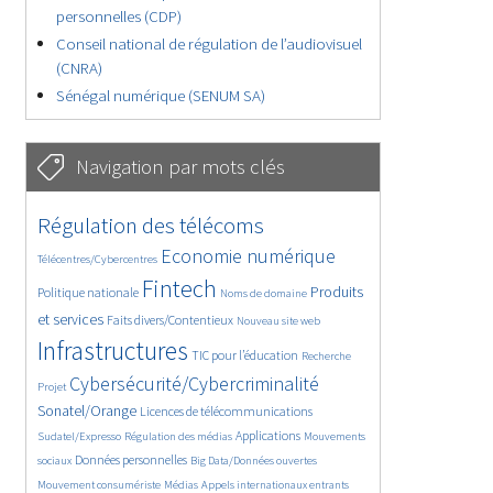
personnelles (CDP)
Conseil national de régulation de l’audiovisuel
(CNRA)
Sénégal numérique (SENUM SA)
Navigation par mots clés
4636/5710
387/5710
Régulation des télécoms
3669/5710
1848/5710
Economie numérique
Télécentres/Cybercentres
5260/5710
667/5710
2390/5710
Fintech
Produits
Politique nationale
Noms de domaine
1573/5710
828/5710
5710/5710
et services
Faits divers/Contentieux
Nouveau site web
1800/5710
196/5710
247/5710
Infrastructures
TIC pour l’éducation
Recherche
3611/5710
2308/5710
Cybersécurité/Cybercriminalité
Projet
1625/5710
279/5710
Sonatel/Orange
Licences de télécommunications
1039/5710
1541/5710
1139/5710
Applications
Sudatel/Expresso
Régulation des médias
Mouvements
1684/5710
142/5710
619/5710
Données personnelles
sociaux
Big Data/Données ouvertes
375/5710
657/5710
1733/5710
Mouvement consumériste
Médias
Appels internationaux entrants