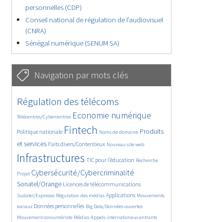
personnelles (CDP)
Conseil national de régulation de l’audiovisuel
(CNRA)
Sénégal numérique (SENUM SA)
Navigation par mots clés
4561/5552
349/5552
Régulation des télécoms
3588/5552
1814/5552
Economie numérique
Télécentres/Cybercentres
5175/5552
573/5552
2238/5552
Fintech
Produits
Politique nationale
Noms de domaine
1496/5552
824/5552
5552/5552
et services
Faits divers/Contentieux
Nouveau site web
1847/5552
188/5552
243/5552
Infrastructures
TIC pour l’éducation
Recherche
3413/5552
1939/5552
Cybersécurité/Cybercriminalité
Projet
1599/5552
281/5552
Sonatel/Orange
Licences de télécommunications
1006/5552
1465/5552
1057/5552
Applications
Sudatel/Expresso
Régulation des médias
Mouvements
1625/5552
141/5552
600/5552
Données personnelles
sociaux
Big Data/Données ouvertes
362/5552
652/5552
1616/5552
Mouvement consumériste
Médias
Appels internationaux entrants