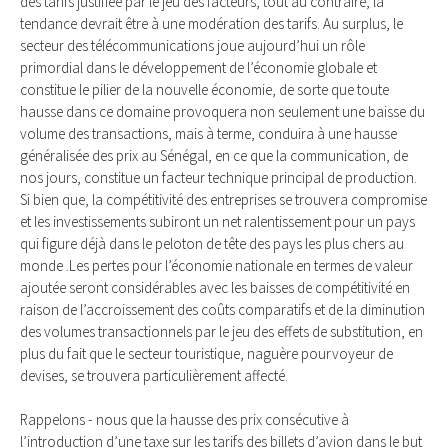
des tarifs justifiée par le jeu des facteurs, tout au contraire, la
tendance devrait être à une modération des tarifs. Au surplus, le
secteur des télécommunications joue aujourd’hui un rôle
primordial dans le développement de l’économie globale et
constitue le pilier de la nouvelle économie, de sorte que toute
hausse dans ce domaine provoquera non seulement une baisse du
volume des transactions, mais à terme, conduira à une hausse
généralisée des prix au Sénégal, en ce que la communication, de
nos jours, constitue un facteur technique principal de production.
Si bien que, la compétitivité des entreprises se trouvera compromise
et les investissements subiront un net ralentissement pour un pays
qui figure déjà dans le peloton de tête des pays les plus chers au
monde .Les pertes pour l’économie nationale en termes de valeur
ajoutée seront considérables avec les baisses de compétitivité en
raison de l’accroissement des coûts comparatifs et de la diminution
des volumes transactionnels par le jeu des effets de substitution, en
plus du fait que le secteur touristique, naguère pourvoyeur de
devises, se trouvera particulièrement affecté.
Rappelons - nous que la hausse des prix consécutive à
l’introduction d’une taxe sur les tarifs des billets d’avion dans le but