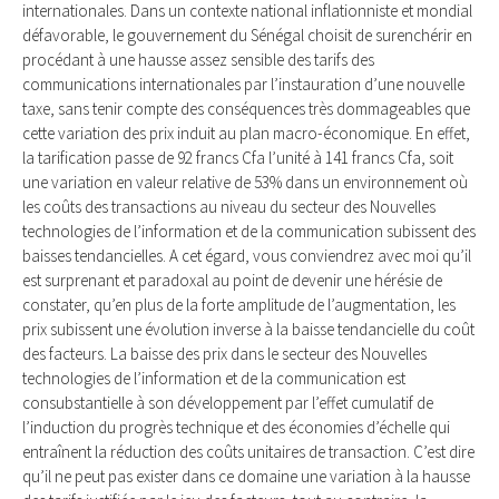
internationales. Dans un contexte national in­fla­tionniste et mondial
défavorable, le gouvernement du Séné­gal choisit de surenchérir en
procédant à une hausse assez sensible des tarifs des
communications internationales par l’instauration d’une nouvelle
taxe, sans tenir compte des conséquences très dommageables que
cette variation des prix in­duit au plan macro-économique. En effet,
la tarification passe de 92 francs Cfa l’unité à 141 francs Cfa, soit
une variation en valeur relative de 53% dans un environnement où
les coûts des transactions au niveau du secteur des Nouvelles
technologies de l’information et de la communication subissent des
baisses tendancielles. A cet égard, vous conviendrez avec moi qu’il
est surprenant et paradoxal au point de devenir une hérésie de
constater, qu’en plus de la forte amplitude de l’augmentation, les
prix subissent une évolution inverse à la baisse tendancielle du coût
des facteurs. La baisse des prix dans le secteur des Nouvelles
technologies de l’information et de la communication est
consubstantielle à son développement par l’effet cumulatif de
l’induction du progrès technique et des économies d’échelle qui
entraînent la réduction des coûts unitaires de transaction. C’est dire
qu’il ne peut pas exister dans ce domaine une variation à la hausse