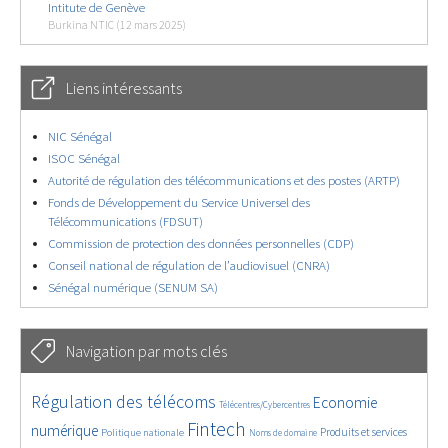
Intitute de Genève
Burkina NTIC (12 mars 2025)
Liens intéressants
NIC Sénégal
ISOC Sénégal
Autorité de régulation des télécommunications et des postes (ARTP)
Fonds de Développement du Service Universel des
Télécommunications (FDSUT)
Commission de protection des données personnelles (CDP)
Conseil national de régulation de l’audiovisuel (CNRA)
Sénégal numérique (SENUM SA)
Navigation par mots clés
4658/5692
365/5692
3738/5692
Régulation des télécoms
Economie
Télécentres/Cybercentres
1869/5692
5193/5692
685/5692
2405/5692
1581/5692
Fintech
numérique
Produits et services
Politique nationale
Noms de domaine