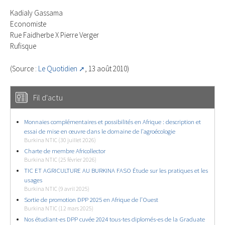
Kadialy Gassama
Economiste
Rue Faidherbe X Pierre Verger
Rufisque
(Source :
Le Quotidien
, 13 août 2010)
Fil d'actu
Monnaies complémentaires et possibilités en Afrique : description et
essai de mise en œuvre dans le domaine de l’agroécologie
Burkina NTIC (30 juillet 2026)
Charte de membre Africollector
Burkina NTIC (25 février 2026)
TIC ET AGRICULTURE AU BURKINA FASO Étude sur les pratiques et les
usages
Burkina NTIC (9 avril 2025)
Sortie de promotion DPP 2025 en Afrique de l’Ouest
Burkina NTIC (12 mars 2025)
Nos étudiant-es DPP cuvée 2024 tous-tes diplomés-es de la Graduate