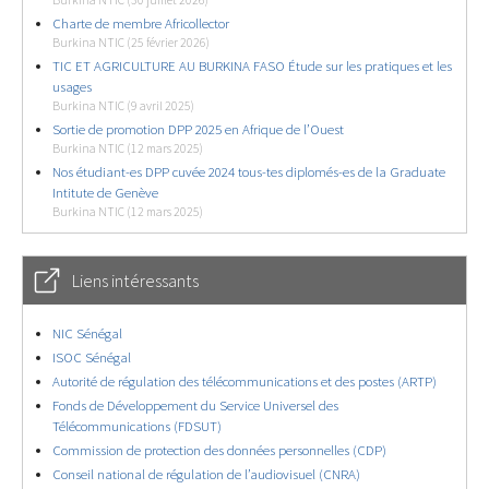
Burkina NTIC (30 juillet 2026)
Charte de membre Africollector
Burkina NTIC (25 février 2026)
TIC ET AGRICULTURE AU BURKINA FASO Étude sur les pratiques et les
usages
Burkina NTIC (9 avril 2025)
Sortie de promotion DPP 2025 en Afrique de l’Ouest
Burkina NTIC (12 mars 2025)
Nos étudiant-es DPP cuvée 2024 tous-tes diplomés-es de la Graduate
Intitute de Genève
Burkina NTIC (12 mars 2025)
Liens intéressants
NIC Sénégal
ISOC Sénégal
Autorité de régulation des télécommunications et des postes (ARTP)
Fonds de Développement du Service Universel des
Télécommunications (FDSUT)
Commission de protection des données personnelles (CDP)
Conseil national de régulation de l’audiovisuel (CNRA)