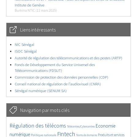
Intitute de Genève
Burkina NTIC (12 mars 2025)
Liens intéressants
NIC Sénégal
ISOC Sénégal
Autorité de régulation des télécommunications et des postes (ARTP)
Fonds de Développement du Service Universel des
Télécommunications (FDSUT)
Commission de protection des données personnelles (CDP)
Conseil national de régulation de l’audiovisuel (CNRA)
Sénégal numérique (SENUM SA)
Navigation par mots clés
4607/5729
380/5729
3638/5729
Régulation des télécoms
Economie
Télécentres/Cybercentres
1890/5729
5235/5729
681/5729
2323/5729
1550/5729
Fintech
numérique
Produits et services
Politique nationale
Noms de domaine