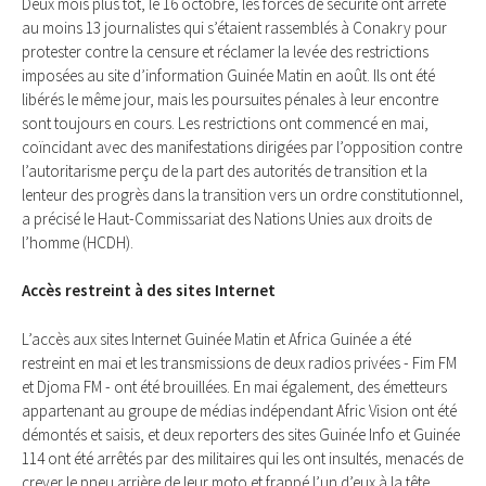
Deux mois plus tôt, le 16 octobre, les forces de sécurité ont arrêté
au moins 13 journalistes qui s’étaient rassemblés à Conakry pour
protester contre la censure et réclamer la levée des restrictions
imposées au site d’information Guinée Matin en août. Ils ont été
libérés le même jour, mais les poursuites pénales à leur encontre
sont toujours en cours. Les restrictions ont commencé en mai,
coïncidant avec des manifestations dirigées par l’opposition contre
l’autoritarisme perçu de la part des autorités de transition et la
lenteur des progrès dans la transition vers un ordre constitutionnel,
a précisé le Haut-Commissariat des Nations Unies aux droits de
l’homme (HCDH).
Accès restreint à des sites Internet
L’accès aux sites Internet Guinée Matin et Africa Guinée a été
restreint en mai et les transmissions de deux radios privées - Fim FM
et Djoma FM - ont été brouillées. En mai également, des émetteurs
appartenant au groupe de médias indépendant Afric Vision ont été
démontés et saisis, et deux reporters des sites Guinée Info et Guinée
114 ont été arrêtés par des militaires qui les ont insultés, menacés de
crever le pneu arrière de leur moto et frappé l’un d’eux à la tête.