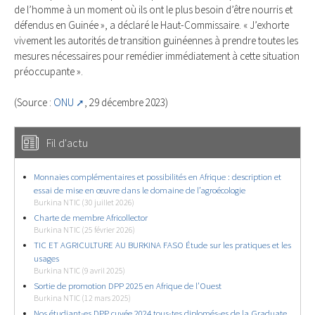
de l’homme à un moment où ils ont le plus besoin d’être nourris et
défendus en Guinée », a déclaré le Haut-Commissaire. « J’exhorte
vivement les autorités de transition guinéennes à prendre toutes les
mesures nécessaires pour remédier immédiatement à cette situation
préoccupante ».
(Source :
ONU
, 29 décembre 2023)
Fil d'actu
Monnaies complémentaires et possibilités en Afrique : description et
essai de mise en œuvre dans le domaine de l’agroécologie
Burkina NTIC (30 juillet 2026)
Charte de membre Africollector
Burkina NTIC (25 février 2026)
TIC ET AGRICULTURE AU BURKINA FASO Étude sur les pratiques et les
usages
Burkina NTIC (9 avril 2025)
Sortie de promotion DPP 2025 en Afrique de l’Ouest
Burkina NTIC (12 mars 2025)
Nos étudiant-es DPP cuvée 2024 tous-tes diplomés-es de la Graduate