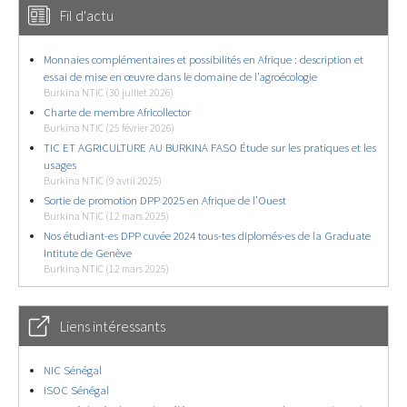
Fil d'actu
Monnaies complémentaires et possibilités en Afrique : description et
essai de mise en œuvre dans le domaine de l’agroécologie
Burkina NTIC (30 juillet 2026)
Charte de membre Africollector
Burkina NTIC (25 février 2026)
TIC ET AGRICULTURE AU BURKINA FASO Étude sur les pratiques et les
usages
Burkina NTIC (9 avril 2025)
Sortie de promotion DPP 2025 en Afrique de l’Ouest
Burkina NTIC (12 mars 2025)
Nos étudiant-es DPP cuvée 2024 tous-tes diplomés-es de la Graduate
Intitute de Genève
Burkina NTIC (12 mars 2025)
Liens intéressants
NIC Sénégal
ISOC Sénégal