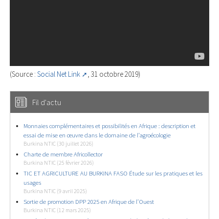
(Source :
Social Net Link
, 31 octobre 2019)
Fil d'actu
Monnaies complémentaires et possibilités en Afrique : description et
essai de mise en œuvre dans le domaine de l’agroécologie
Burkina NTIC (30 juillet 2026)
Charte de membre Africollector
Burkina NTIC (25 février 2026)
TIC ET AGRICULTURE AU BURKINA FASO Étude sur les pratiques et les
usages
Burkina NTIC (9 avril 2025)
Sortie de promotion DPP 2025 en Afrique de l’Ouest
Burkina NTIC (12 mars 2025)