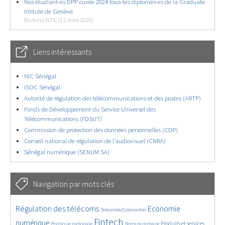
Nos étudiant-es DPP cuvée 2024 tous-tes diplomés-es de la Graduate
Intitute de Genève
Burkina NTIC (12 mars 2025)
Liens intéressants
NIC Sénégal
ISOC Sénégal
Autorité de régulation des télécommunications et des postes (ARTP)
Fonds de Développement du Service Universel des
Télécommunications (FDSUT)
Commission de protection des données personnelles (CDP)
Conseil national de régulation de l’audiovisuel (CNRA)
Sénégal numérique (SENUM SA)
Navigation par mots clés
4593/5842
Régulation des télécoms
354/5842
3682/5842
Economie
Télécentres/Cybercentres
1857/5842
5323/5842
657/5842
2332/5842
1565/5842
Fintech
numérique
Produits et services
Politique nationale
Noms de domaine