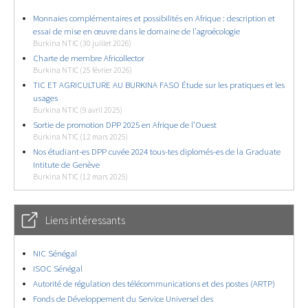
Monnaies complémentaires et possibilités en Afrique : description et
essai de mise en œuvre dans le domaine de l’agroécologie
Burkina NTIC (30 juillet 2026)
Charte de membre Africollector
Burkina NTIC (25 février 2026)
TIC ET AGRICULTURE AU BURKINA FASO Étude sur les pratiques et les
usages
Burkina NTIC (9 avril 2025)
Sortie de promotion DPP 2025 en Afrique de l’Ouest
Burkina NTIC (12 mars 2025)
Nos étudiant-es DPP cuvée 2024 tous-tes diplomés-es de la Graduate
Intitute de Genève
Burkina NTIC (12 mars 2025)
Liens intéressants
NIC Sénégal
ISOC Sénégal
Autorité de régulation des télécommunications et des postes (ARTP)
Fonds de Développement du Service Universel des