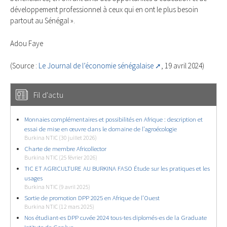
développement professionnel à ceux qui en ont le plus besoin
partout au Sénégal ».
Adou Faye
(Source :
Le Journal de l’économie sénégalaise
, 19 avril 2024)
Fil d'actu
Monnaies complémentaires et possibilités en Afrique : description et
essai de mise en œuvre dans le domaine de l’agroécologie
Burkina NTIC (30 juillet 2026)
Charte de membre Africollector
Burkina NTIC (25 février 2026)
TIC ET AGRICULTURE AU BURKINA FASO Étude sur les pratiques et les
usages
Burkina NTIC (9 avril 2025)
Sortie de promotion DPP 2025 en Afrique de l’Ouest
Burkina NTIC (12 mars 2025)
Nos étudiant-es DPP cuvée 2024 tous-tes diplomés-es de la Graduate