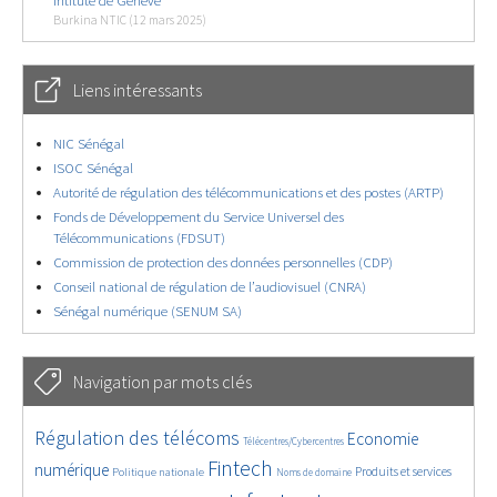
Intitute de Genève
Burkina NTIC (12 mars 2025)
Liens intéressants
NIC Sénégal
ISOC Sénégal
Autorité de régulation des télécommunications et des postes (ARTP)
Fonds de Développement du Service Universel des
Télécommunications (FDSUT)
Commission de protection des données personnelles (CDP)
Conseil national de régulation de l’audiovisuel (CNRA)
Sénégal numérique (SENUM SA)
Navigation par mots clés
4630/5783
383/5783
3657/5783
Régulation des télécoms
Economie
Télécentres/Cybercentres
1889/5783
5253/5783
668/5783
2336/5783
1554/5783
Fintech
numérique
Produits et services
Politique nationale
Noms de domaine
822/5783
5783/5783
1828/5783
197/5783