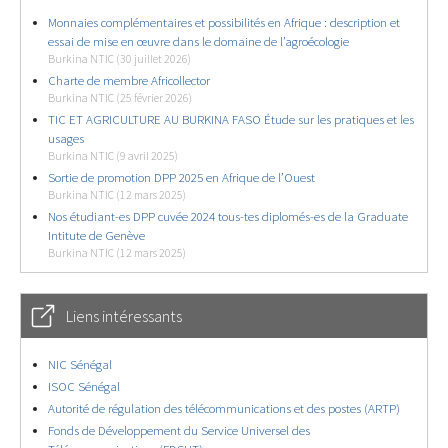
Monnaies complémentaires et possibilités en Afrique : description et
essai de mise en œuvre dans le domaine de l’agroécologie
Burkina NTIC (30 juillet 2026)
Charte de membre Africollector
Burkina NTIC (25 février 2026)
TIC ET AGRICULTURE AU BURKINA FASO Étude sur les pratiques et les
usages
Burkina NTIC (9 avril 2025)
Sortie de promotion DPP 2025 en Afrique de l’Ouest
Burkina NTIC (12 mars 2025)
Nos étudiant-es DPP cuvée 2024 tous-tes diplomés-es de la Graduate
Intitute de Genève
Burkina NTIC (12 mars 2025)
Liens intéressants
NIC Sénégal
ISOC Sénégal
Autorité de régulation des télécommunications et des postes (ARTP)
Fonds de Développement du Service Universel des