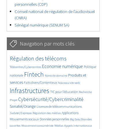
personnelles (CDP)
Conseil national de régulation de l’audiovisuel
(CNRA)
Sénégal numérique (SENUM SA)
Navigation par mots clés
4562/5805
352/5805
Régulation des télécoms
3644/5805
1845/5805
Economie numérique
Politique
Télécentres/Cybercentres
5295/5805
636/5805
2285/5805
Fintech
Produits et
nationale
Noms de domaine
1558/5805
820/5805
5805/5805
services
Faits divers/Contentieux
Nouveau site web
1892/5805
210/5805
244/5805
Infrastructures
TIC pour l’éducation
Recherche
3840/5805
2224/5805
Cybersécurité/Cybercriminalité
Projet
1611/5805
279/5805
Sonatel/Orange
Licences de télécommunications
1038/5805
1544/5805
1271/5805
Applications
Sudatel/Expresso
Régulation des médias
1661/5805
151/5805
Mouvements sociaux
Données personnelles
Big Data/Données
666/5805
364/5805
645/5805
ouvertes
Mouvement consumériste
Médias
Appels internationaux