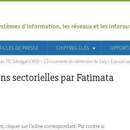
ystèmes d’information, les réseaux et les inforo
TICLES DE PRESSE
CHIFFRES CLÉS
OPPORT
can TIC Sénégal (CRDI)
>
2.Documents du séminaire de Saly
>
Exposé sur
ons sectorielles par Fatimata
, cliquer sur l’icône correspondant. Par contre si