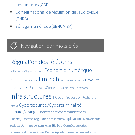
personnelles (CDP)
Conseil national de régulation de l’audiovisuel
(CNRA)
Sénégal numérique (SENUM SA)
Navigation par mots clés
4895/5849
355/5849
Régulation des télécoms
3864/5849
1925/5849
Economie numérique
Télécentres/Cybercentres
5436/5849
689/5849
2493/5849
Fintech
Produits
Politique nationale
Noms de domaine
1610/5849
871/5849
5849/5849
et services
Faits divers/Contentieux
Nouveau site web
1929/5849
199/5849
262/5849
Infrastructures
TIC pour l’éducation
Recherche
3629/5849
2323/5849
Cybersécurité/Cybercriminalité
Projet
1671/5849
298/5849
Sonatel/Orange
Licences de télécommunications
1048/5849
1586/5849
1122/5849
Applications
Sudatel/Expresso
Régulation des médias
Mouvements
1725/5849
143/5849
627/5849
Données personnelles
sociaux
Big Data/Données ouvertes
385/5849
678/5849
1788/5849
Mouvement consumériste
Médias
Appels internationaux entrants