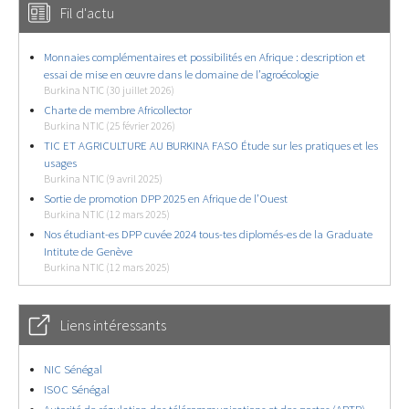
Fil d'actu
Monnaies complémentaires et possibilités en Afrique : description et
essai de mise en œuvre dans le domaine de l’agroécologie
Burkina NTIC (30 juillet 2026)
Charte de membre Africollector
Burkina NTIC (25 février 2026)
TIC ET AGRICULTURE AU BURKINA FASO Étude sur les pratiques et les
usages
Burkina NTIC (9 avril 2025)
Sortie de promotion DPP 2025 en Afrique de l’Ouest
Burkina NTIC (12 mars 2025)
Nos étudiant-es DPP cuvée 2024 tous-tes diplomés-es de la Graduate
Intitute de Genève
Burkina NTIC (12 mars 2025)
Liens intéressants
NIC Sénégal
ISOC Sénégal