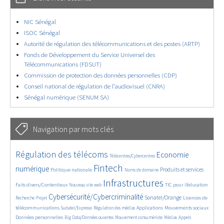
NIC Sénégal
ISOC Sénégal
Autorité de régulation des télécommunications et des postes (ARTP)
Fonds de Développement du Service Universel des
Télécommunications (FDSUT)
Commission de protection des données personnelles (CDP)
Conseil national de régulation de l’audiovisuel (CNRA)
Sénégal numérique (SENUM SA)
Navigation par mots clés
4661/5803
369/5803
3800/5803
Régulation des télécoms
Economie
Télécentres/Cybercentres
1882/5803
5226/5803
688/5803
2486/5803
1616/5803
Fintech
numérique
Produits et services
Politique nationale
Noms de domaine
852/5803
5803/5803
1838/5803
211/5803
Infrastructures
Faits divers/Contentieux
TIC pour l’éducation
Nouveau site web
252/5803
3700/5803
2334/5803
1632/5803
Cybersécurité/Cybercriminalité
Sonatel/Orange
Licences de
Recherche
Projet
295/5803
1020/5803
1539/5803
1264/5803
1669/5803
télécommunications
Applications
Mouvements sociaux
Sudatel/Expresso
Régulation des médias
147/5803
629/5803
369/5803
759/5803
Données personnelles
Big Data/Données ouvertes
Mouvement consumériste
Médias
Appels