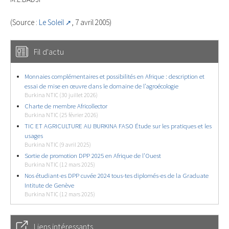
(Source :
Le Soleil
, 7 avril 2005)
Fil d'actu
Monnaies complémentaires et possibilités en Afrique : description et
essai de mise en œuvre dans le domaine de l’agroécologie
Burkina NTIC (30 juillet 2026)
Charte de membre Africollector
Burkina NTIC (25 février 2026)
TIC ET AGRICULTURE AU BURKINA FASO Étude sur les pratiques et les
usages
Burkina NTIC (9 avril 2025)
Sortie de promotion DPP 2025 en Afrique de l’Ouest
Burkina NTIC (12 mars 2025)
Nos étudiant-es DPP cuvée 2024 tous-tes diplomés-es de la Graduate
Intitute de Genève
Burkina NTIC (12 mars 2025)
Liens intéressants