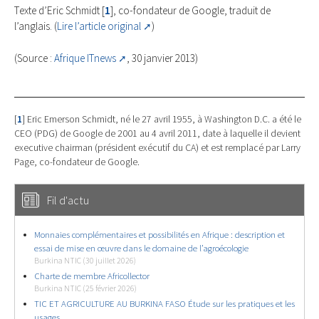
Texte d’Eric Schmidt
[
1
]
, co-fondateur de Google, traduit de
l’anglais. (
Lire l’article original
)
(Source :
Afrique ITnews
, 30 janvier 2013)
[
1
]
Eric Emerson Schmidt, né le 27 avril 1955, à Washington D.C. a été le
CEO (PDG) de Google de 2001 au 4 avril 2011, date à laquelle il devient
executive chairman (président exécutif du CA) et est remplacé par Larry
Page, co-fondateur de Google.
Fil d'actu
Monnaies complémentaires et possibilités en Afrique : description et
essai de mise en œuvre dans le domaine de l’agroécologie
Burkina NTIC (30 juillet 2026)
Charte de membre Africollector
Burkina NTIC (25 février 2026)
TIC ET AGRICULTURE AU BURKINA FASO Étude sur les pratiques et les
usages