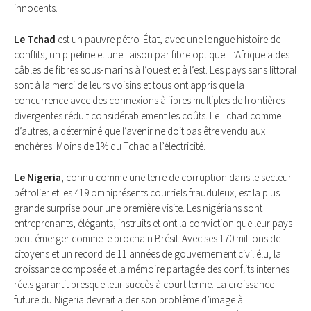
innocents.
Le Tchad
est un pauvre pétro-État, avec une longue histoire de
conflits, un pipeline et une liaison par fibre optique. L’Afrique a des
câbles de fibres sous-marins à l’ouest et à l’est. Les pays sans littoral
sont à la merci de leurs voisins et tous ont appris que la
concurrence avec des connexions à fibres multiples de frontières
divergentes réduit considérablement les coûts. Le Tchad comme
d’autres, a déterminé que l’avenir ne doit pas être vendu aux
enchères. Moins de 1% du Tchad a l’électricité.
Le Nigeria
, connu comme une terre de corruption dans le secteur
pétrolier et les 419 omniprésents courriels frauduleux, est la plus
grande surprise pour une première visite. Les nigérians sont
entreprenants, élégants, instruits et ont la conviction que leur pays
peut émerger comme le prochain Brésil. Avec ses 170 millions de
citoyens et un record de 11 années de gouvernement civil élu, la
croissance composée et la mémoire partagée des conflits internes
réels garantit presque leur succès à court terme. La croissance
future du Nigeria devrait aider son problème d’image à