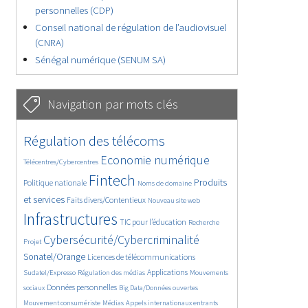
personnelles (CDP)
Conseil national de régulation de l’audiovisuel
(CNRA)
Sénégal numérique (SENUM SA)
Navigation par mots clés
4661/5766
364/5766
Régulation des télécoms
3795/5766
1879/5766
Economie numérique
Télécentres/Cybercentres
5212/5766
690/5766
2491/5766
Fintech
Produits
Politique nationale
Noms de domaine
1623/5766
853/5766
5766/5766
et services
Faits divers/Contentieux
Nouveau site web
1837/5766
206/5766
247/5766
Infrastructures
TIC pour l’éducation
Recherche
3663/5766
2337/5766
Cybersécurité/Cybercriminalité
Projet
1631/5766
299/5766
Sonatel/Orange
Licences de télécommunications
1019/5766
1533/5766
1239/5766
Applications
Sudatel/Expresso
Régulation des médias
Mouvements
1670/5766
148/5766
626/5766
Données personnelles
sociaux
Big Data/Données ouvertes
366/5766
751/5766
1762/5766
Mouvement consumériste
Médias
Appels internationaux entrants