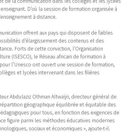
 et de la communication dans les collèges et les lycées
s enseignant. D’où la session de formation organisée à
l’enseignement à distance.
unication offrent aux pays qui disposent de faibles
ssibilités d’élargissement des contenus et des
tance. Forts de cette conviction, l’Organisation
lture (ISESCO), le Réseau africain de formation à
pour l’Unesco ont ouvert une session de formation,
ollèges et lycées intervenant dans les filières
eur Abdulaziz Othman Altwaïjri, directeur général de
 répartition géographique équilibrée et équitable des
 pédagogiques pour tous, en fonction des exigences de
tance figure parmi les méthodes éducatives modernes
nologiques, sociaux et économiques », ajoute-t-il.