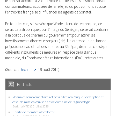
le contrat accordé à Global Voice. D’ailleurs, des associations de
consommateurs, accusées de faire le jeu du pouvoir, ont accusé
l’entreprise française d’influencer les agents de Sonatel.
En tous les cas, s’il s’avère que Wade a tenu de tels propos, ce
serait catastrophique pour l’image du Sénégal ; ce serait contraire
à la politique de charme du gouvernement pour attirer les
investissements directes étrangers (Ide). Un autre coup de Jarnac
préjudiciable au climat des affaires au Sénégal, déjà mal classé par
différents instruments de mesures en l’espèce de la Banque
mondiale, du Fonds monétaire international (Fmi), entre autres.
(Source :
Dechiba
, 19 août 2010)
Fil d'actu
Monnaies complémentaires et possibilités en Afrique : description et
essai de mise en œuvre dans le domaine de l’agroécologie
Burkina NTIC (30 juillet 2026)
Charte de membre Africollector