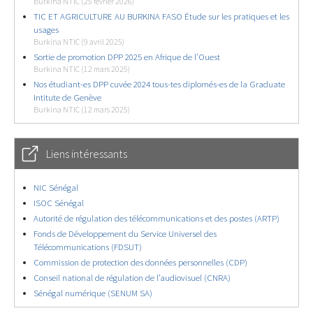
Burkina NTIC (25 février 2026)
TIC ET AGRICULTURE AU BURKINA FASO Étude sur les pratiques et les
usages
Burkina NTIC (9 avril 2025)
Sortie de promotion DPP 2025 en Afrique de l’Ouest
Burkina NTIC (12 mars 2025)
Nos étudiant-es DPP cuvée 2024 tous-tes diplomés-es de la Graduate
Intitute de Genève
Burkina NTIC (12 mars 2025)
Liens intéressants
NIC Sénégal
ISOC Sénégal
Autorité de régulation des télécommunications et des postes (ARTP)
Fonds de Développement du Service Universel des
Télécommunications (FDSUT)
Commission de protection des données personnelles (CDP)
Conseil national de régulation de l’audiovisuel (CNRA)
Sénégal numérique (SENUM SA)