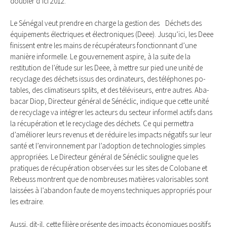
doubler d’ici 2012.
Le Sénégal veut prendre en charge la gestion des Déchets des
équipements électriques et électroni­ques (Deee). Jusqu’ici, les Deee
fi­nis­sent entre les mains de récupérateurs fonctionnant d’une
manière informelle. Le gouvernement aspire, à la suite de la
restitution de l’étude sur les Deee, à mettre sur pied une unité de
recyclage des déchets issus des ordinateurs, des téléphones po­
tables, des climatiseurs splits, et des téléviseurs, entre autres. A­ba­
bacar Diop, Directeur général de Sénéclic, indique que cette unité
de recyclage va intégrer les acteurs du secteur informel actifs dans
la récupération et le recyclage des déchets. Ce qui permettra
d’améliorer leurs revenus et de réduire les impacts négatifs sur leur
santé et l’environnement par l’adoption de technologies simples
appropriées. Le Directeur général de Sénéclic souligne que les
pratiques de récupération observées sur les sites de Colobane et
Rebeuss montrent que de nombreuses ma­tières valorisables sont
laissées à l’­a­bandon faute de moyens techni­ques appropriés pour
les extraire.
Aussi, dit-il, cette filière présente des impacts économiques positifs