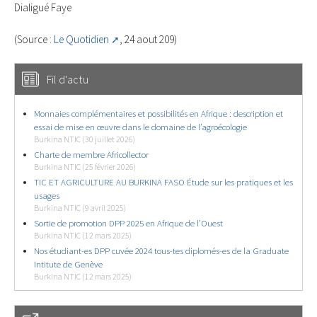
Dialigué Faye
(Source :
Le Quotidien
, 24 aout 209)
Fil d'actu
Monnaies complémentaires et possibilités en Afrique : description et
essai de mise en œuvre dans le domaine de l’agroécologie
Burkina NTIC (30 juillet 2026)
Charte de membre Africollector
Burkina NTIC (25 février 2026)
TIC ET AGRICULTURE AU BURKINA FASO Étude sur les pratiques et les
usages
Burkina NTIC (9 avril 2025)
Sortie de promotion DPP 2025 en Afrique de l’Ouest
Burkina NTIC (12 mars 2025)
Nos étudiant-es DPP cuvée 2024 tous-tes diplomés-es de la Graduate
Intitute de Genève
Burkina NTIC (12 mars 2025)