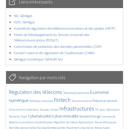
Liens intéressants
NIC Sénégal
ISOC Sénégal
Autorité de régulation des télécommunications et des postes (ARTP)
Fonds de Développement du Service Universel des
Télécommunications (FDSUT)
Commission de protection des données personnelles (CDP)
Conseil national de régulation de l’audiovisuel (CNRA)
Sénégal numérique (SENUM SA)
Navigation par mots clés
4710/5678
346/5678
3780/5678
Régulation des télécoms
Economie
Télécentres/Cybercentres
1864/5678
5274/5678
694/5678
2473/5678
1578/5678
Fintech
numérique
Produits et services
Politique nationale
Noms de domaine
850/5678
5678/5678
1864/5678
195/5678
Infrastructures
Faits divers/Contentieux
TIC pour l’éducation
Nouveau site web
244/5678
3544/5678
2288/5678
1624/5678
Cybersécurité/Cybercriminalité
Sonatel/Orange
Licences de
Recherche
Projet
294/5678
1013/5678
1555/5678
1098/5678
1653/5678
télécommunications
Applications
Sudatel/Expresso
Régulation des médias
Mouvements sociaux
141/5678
612/5678
376/5678
650/5678
Données personnelles
Big Data/Données ouvertes
Mouvement consumériste
Médias
Appels