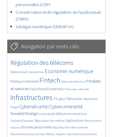
personnelles (CDP)
Conseil national de régulation de l’audiovisuel
(CNRA)
Sénégal numérique (SENUM SA)
Navigation par mots clés
4763/5723
360/5723
Régulation des télécoms
3814/5723
1881/5723
Economie numérique
Télécentres/Cybercentres
5288/5723
688/5723
2483/5723
Fintech
Produits
Politique nationale
Noms de domaine
1620/5723
859/5723
5723/5723
et services
Faits divers/Contentieux
Nouveau site web
1872/5723
193/5723
253/5723
Infrastructures
TIC pour l’éducation
Recherche
3576/5723
2338/5723
Cybersécurité/Cybercriminalité
Projet
1646/5723
306/5723
Sonatel/Orange
Licences de télécommunications
1032/5723
1571/5723
1087/5723
Applications
Sudatel/Expresso
Régulation des médias
Mouvements
1678/5723
143/5723
615/5723
Données personnelles
sociaux
Big Data/Données ouvertes
378/5723
684/5723
1761/5723
Mouvement consumériste
Médias
Appels internationaux entrants