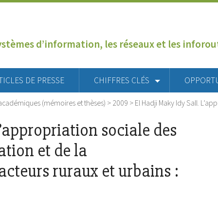
ystèmes d’information, les réseaux et les inforo
TICLES DE PRESSE
CHIFFRES CLÉS
OPPORT
académiques (mémoires et thèses)
>
2009
>
El Hadji Maky Idy Sall. L’a
L’appropriation sociale des
tion et de la
cteurs ruraux et urbains :