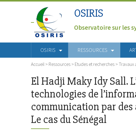
OSIRIS
Observatoire sur les s
OSIRIS
RESSOURCES
AR
Accueil
>
Ressources
>
Etudes et recherches
>
Travaux 
El Hadji Maky Idy Sall. 
technologies de l’informa
communication par des a
Le cas du Sénégal