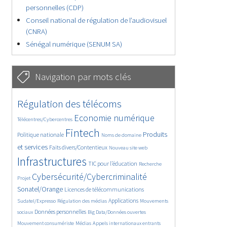
personnelles (CDP)
Conseil national de régulation de l’audiovisuel
(CNRA)
Sénégal numérique (SENUM SA)
Navigation par mots clés
4655/5802
402/5802
Régulation des télécoms
3706/5802
1910/5802
Economie numérique
Télécentres/Cybercentres
5329/5802
711/5802
2390/5802
Fintech
Produits
Politique nationale
Noms de domaine
1565/5802
841/5802
5802/5802
et services
Faits divers/Contentieux
Nouveau site web
1867/5802
196/5802
247/5802
Infrastructures
TIC pour l’éducation
Recherche
3752/5802
2321/5802
Cybersécurité/Cybercriminalité
Projet
1654/5802
309/5802
Sonatel/Orange
Licences de télécommunications
1049/5802
1543/5802
1236/5802
Applications
Sudatel/Expresso
Régulation des médias
Mouvements
1736/5802
150/5802
639/5802
Données personnelles
sociaux
Big Data/Données ouvertes
367/5802
657/5802
1756/5802
Mouvement consumériste
Médias
Appels internationaux entrants