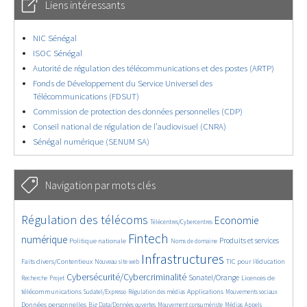
Liens intéressants
NIC Sénégal
ISOC Sénégal
Autorité de régulation des télécommunications et des postes (ARTP)
Fonds de Développement du Service Universel des
Télécommunications (FDSUT)
Commission de protection des données personnelles (CDP)
Conseil national de régulation de l’audiovisuel (CNRA)
Sénégal numérique (SENUM SA)
Navigation par mots clés
4931/5946
357/5946
3917/5946
Régulation des télécoms
Economie
Télécentres/Cybercentres
1936/5946
5486/5946
700/5946
2550/5946
1632/5946
Fintech
numérique
Produits et services
Politique nationale
Noms de domaine
880/5946
5946/5946
1936/5946
199/5946
Infrastructures
Faits divers/Contentieux
TIC pour l’éducation
Nouveau site web
264/5946
3667/5946
2360/5946
1683/5946
Cybersécurité/Cybercriminalité
Sonatel/Orange
Licences de
Recherche
Projet
300/5946
1050/5946
1615/5946
1126/5946
1731/5946
télécommunications
Applications
Sudatel/Expresso
Régulation des médias
Mouvements sociaux
143/5946
629/5946
391/5946
682/5946
Données personnelles
Big Data/Données ouvertes
Mouvement consumériste
Médias
Appels