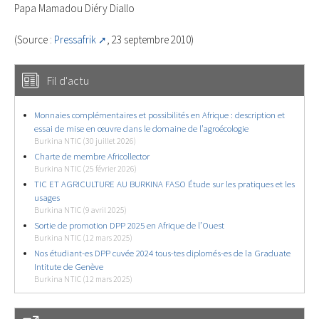
Papa Mamadou Diéry Diallo
(Source :
Pressafrik
, 23 septembre 2010)
Fil d'actu
Monnaies complémentaires et possibilités en Afrique : description et
essai de mise en œuvre dans le domaine de l’agroécologie
Burkina NTIC (30 juillet 2026)
Charte de membre Africollector
Burkina NTIC (25 février 2026)
TIC ET AGRICULTURE AU BURKINA FASO Étude sur les pratiques et les
usages
Burkina NTIC (9 avril 2025)
Sortie de promotion DPP 2025 en Afrique de l’Ouest
Burkina NTIC (12 mars 2025)
Nos étudiant-es DPP cuvée 2024 tous-tes diplomés-es de la Graduate
Intitute de Genève
Burkina NTIC (12 mars 2025)