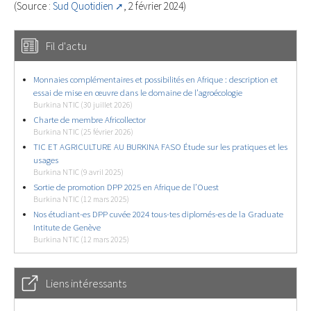
(Source :
Sud Quotidien
, 2 février 2024)
Fil d'actu
Monnaies complémentaires et possibilités en Afrique : description et
essai de mise en œuvre dans le domaine de l’agroécologie
Burkina NTIC (30 juillet 2026)
Charte de membre Africollector
Burkina NTIC (25 février 2026)
TIC ET AGRICULTURE AU BURKINA FASO Étude sur les pratiques et les
usages
Burkina NTIC (9 avril 2025)
Sortie de promotion DPP 2025 en Afrique de l’Ouest
Burkina NTIC (12 mars 2025)
Nos étudiant-es DPP cuvée 2024 tous-tes diplomés-es de la Graduate
Intitute de Genève
Burkina NTIC (12 mars 2025)
Liens intéressants