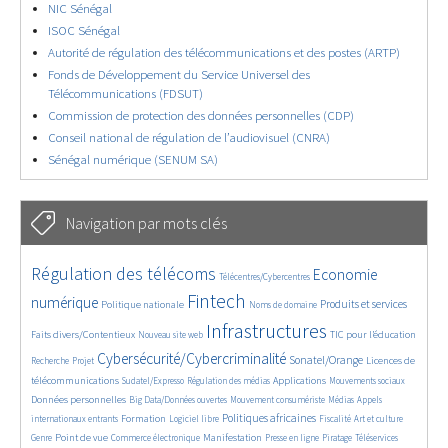
NIC Sénégal
ISOC Sénégal
Autorité de régulation des télécommunications et des postes (ARTP)
Fonds de Développement du Service Universel des
Télécommunications (FDSUT)
Commission de protection des données personnelles (CDP)
Conseil national de régulation de l’audiovisuel (CNRA)
Sénégal numérique (SENUM SA)
Navigation par mots clés
4630/5621
362/5621
3711/5621
Régulation des télécoms
Economie
Télécentres/Cybercentres
1846/5621
5148/5621
674/5621
2355/5621
1562/5621
Fintech
numérique
Produits et services
Politique nationale
Noms de domaine
836/5621
5621/5621
1828/5621
194/5621
Infrastructures
Faits divers/Contentieux
TIC pour l’éducation
Nouveau site web
248/5621
3583/5621
2297/5621
1617/5621
Cybersécurité/Cybercriminalité
Sonatel/Orange
Licences de
Recherche
Projet
292/5621
1018/5621
1505/5621
1195/5621
1668/5621
télécommunications
Applications
Sudatel/Expresso
Régulation des médias
Mouvements sociaux
143/5621
623/5621
367/5621
697/5621
Données personnelles
Big Data/Données ouvertes
Mouvement consumériste
Médias
Appels
1741/5621
98/5621
2451/5621
1080/5621
178/5621
603/5621
Politiques africaines
Formation
internationaux entrants
Logiciel libre
Fiscalité
Art et culture
1856/5621
1046/5621
1531/5621
343/5621
130/5621
206/5621
1165/5621
Point de vue
Manifestation
Genre
Commerce électronique
Presse en ligne
Piratage
Téléservices