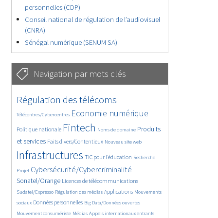
personnelles (CDP)
Conseil national de régulation de l’audiovisuel
(CNRA)
Sénégal numérique (SENUM SA)
Navigation par mots clés
4772/5739
360/5739
Régulation des télécoms
3816/5739
1883/5739
Economie numérique
Télécentres/Cybercentres
5296/5739
691/5739
2497/5739
Fintech
Produits
Politique nationale
Noms de domaine
1623/5739
863/5739
5739/5739
et services
Faits divers/Contentieux
Nouveau site web
1872/5739
193/5739
253/5739
Infrastructures
TIC pour l’éducation
Recherche
3584/5739
2344/5739
Cybersécurité/Cybercriminalité
Projet
1646/5739
308/5739
Sonatel/Orange
Licences de télécommunications
1034/5739
1575/5739
1087/5739
Applications
Sudatel/Expresso
Régulation des médias
Mouvements
1678/5739
143/5739
623/5739
Données personnelles
sociaux
Big Data/Données ouvertes
378/5739
684/5739
1763/5739
Mouvement consumériste
Médias
Appels internationaux entrants