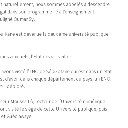
Et naturellement, nous sommes appelés à descendre
énégal dans son programme lié à l’enseignement
ouligné Oumar Sy.
ou Kane est devenue la deuxième université publique
s auxquels, l’Etat devrait veiller.
s avons visité l’ENO de Sébikotane qui est dans un état
est d’avoir dans chaque département du pays, un ENO,
t-il déploré.
eur Moussa Lô, recteur de l’Université numérique
t visité le siège de cette Université publique, puis
 et Guédiawaye.