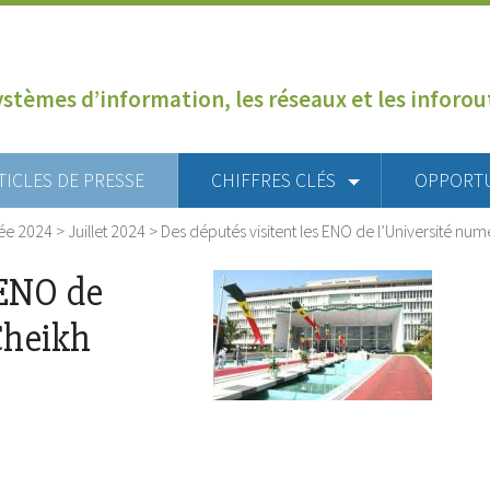
ystèmes d’information, les réseaux et les inforo
TICLES DE PRESSE
CHIFFRES CLÉS
OPPORT
ée 2024
>
Juillet 2024
>
Des députés visitent les ENO de l’Université n
 ENO de
Cheikh