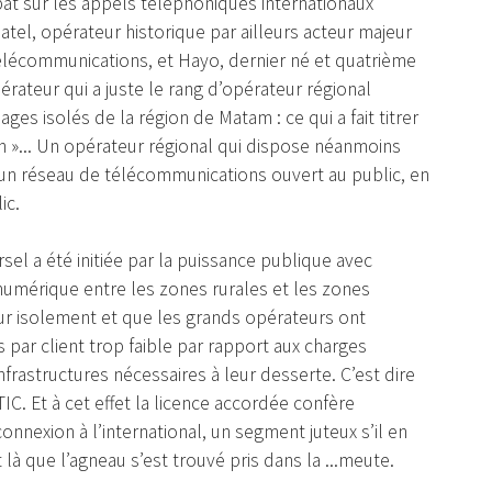
bat sur les appels téléphoniques internationaux
atel, opérateur historique par ailleurs acteur majeur
télécommunications, et Hayo, dernier né et quatrième
ateur qui a juste le rang d’opérateur régional
ges isolés de la région de Matam : ce qui a fait titrer
h »... Un opérateur régional qui dispose néanmoins
un réseau de télécommunications ouvert au public, en
ic.
rsel a été initiée par la puissance publique avec
 numérique entre les zones rurales et les zones
eur isolement et que les grands opérateurs ont
es par client trop faible par rapport aux charges
nfrastructures nécessaires à leur desserte. C’est dire
IC. Et à cet effet la licence accordée confère
onnexion à l’international, un segment juteux s’il en
à que l’agneau s’est trouvé pris dans la ...meute.