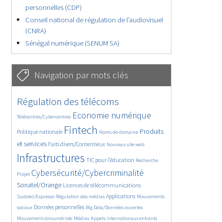
personnelles (CDP)
Conseil national de régulation de l’audiovisuel
(CNRA)
Sénégal numérique (SENUM SA)
Navigation par mots clés
4646/5661
365/5661
Régulation des télécoms
3722/5661
1860/5661
Economie numérique
Télécentres/Cybercentres
5183/5661
681/5661
2385/5661
Fintech
Produits
Politique nationale
Noms de domaine
1581/5661
847/5661
5661/5661
et services
Faits divers/Contentieux
Nouveau site web
1842/5661
200/5661
251/5661
Infrastructures
TIC pour l’éducation
Recherche
3596/5661
2319/5661
Cybersécurité/Cybercriminalité
Projet
1628/5661
292/5661
Sonatel/Orange
Licences de télécommunications
1023/5661
1515/5661
1198/5661
Applications
Sudatel/Expresso
Régulation des médias
Mouvements
1671/5661
145/5661
627/5661
Données personnelles
sociaux
Big Data/Données ouvertes
369/5661
718/5661
1743/5661
Mouvement consumériste
Médias
Appels internationaux entrants