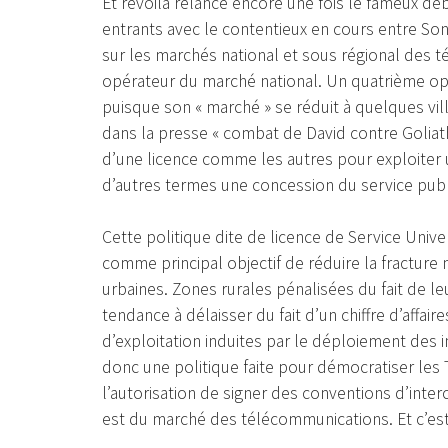
Et revoilà relancé encore une fois le fameux dé
entrants avec le contentieux en cours entre Son
sur les marchés national et sous régional des 
opérateur du marché national. Un quatrième opér
puisque son « marché » se réduit à quelques villa
dans la presse « combat de David contre Goliat
d’une licence comme les autres pour exploiter 
d’autres termes une concession du service publ
Cette politique dite de licence de Service Unive
comme principal objectif de réduire la fracture
urbaines. Zones rurales pénalisées du fait de l
tendance à délaisser du fait d’un chiffre d’affair
d’exploitation induites par le déploiement des i
donc une politique faite pour démocratiser les T
l’autorisation de signer des conventions d’interc
est du marché des télécommunications. Et c’est l