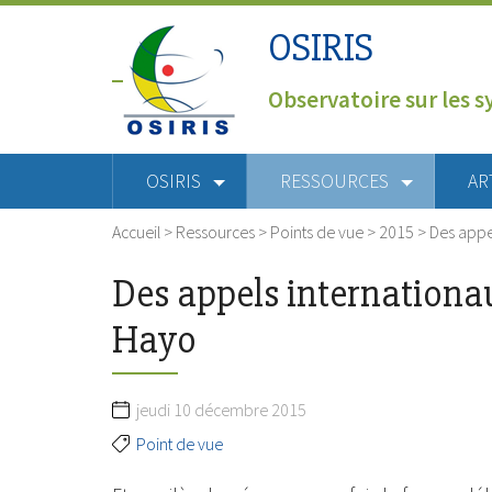
OSIRIS
Observatoire sur les s
OSIRIS
RESSOURCES
AR
Accueil
>
Ressources
>
Points de vue
>
2015
>
Des appel
Des appels internationau
Hayo
jeudi 10 décembre 2015
Point de vue