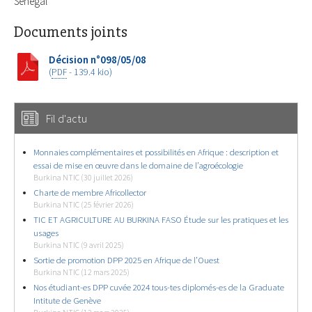
Sénégal
Documents joints
Décision n°098/05/08
(
PDF
-
139.4 kio
)
Fil d'actu
Monnaies complémentaires et possibilités en Afrique : description et
essai de mise en œuvre dans le domaine de l’agroécologie
Burkina NTIC (30 juillet 2026)
Charte de membre Africollector
Burkina NTIC (25 février 2026)
TIC ET AGRICULTURE AU BURKINA FASO Étude sur les pratiques et les
usages
Burkina NTIC (9 avril 2025)
Sortie de promotion DPP 2025 en Afrique de l’Ouest
Burkina NTIC (12 mars 2025)
Nos étudiant-es DPP cuvée 2024 tous-tes diplomés-es de la Graduate
Intitute de Genève