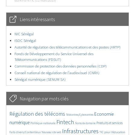
Burkina NTIC (12 mars 2025)
Liens intéressants
NIC Sénégal
ISOC Sénégal
Autorité de régulation des télécommunications et des postes (ARTP)
Fonds de Développement du Service Universel des
Télécommunications (FDSUT)
Commission de protection des données personnelles (CDP)
Conseil national de régulation de l’audiovisuel (CNRA)
Sénégal numérique (SENUM SA)
Navigation par mots clés
4931/5929
357/5929
3912/5929
Régulation des télécoms
Economie
Télécentres/Cybercentres
1933/5929
5480/5929
700/5929
2539/5929
1627/5929
Fintech
numérique
Produits et services
Politique nationale
Noms de domaine
880/5929
5929/5929
1936/5929
199/5929
Infrastructures
Faits divers/Contentieux
TIC pour l’éducation
Nouveau site web