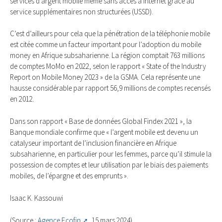
services d’argent mobile même sans accès à Internet grâce au
service supplémentaires non structurées (USSD).
C’est d’ailleurs pour cela que la pénétration de la téléphonie mobile
est citée comme un facteur important pour l’adoption du mobile
money en Afrique subsaharienne. La région comptait 763 millions
de comptes MoMo en 2022, selon le rapport « State of the Industry
Report on Mobile Money 2023 » de la GSMA. Cela représente une
hausse considérable par rapport 56,9 millions de comptes recensés
en 2012.
Dans son rapport « Base de données Global Findex 2021 », la
Banque mondiale confirme que « l’argent mobile est devenu un
catalyseur important de l’inclusion financière en Afrique
subsaharienne, en particulier pour les femmes, parce qu’il stimule la
possession de comptes et leur utilisation par le biais des paiements
mobiles, de l’épargne et des emprunts ».
Isaac K. Kassouwi
(Source :
Agence Ecofin
, 15 mars 2024)