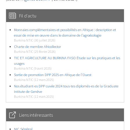
Fil d'actu
Monnaies complémentaires et possibilités en Afrique : description et
essai de mise en œuvre dans le domaine de l’agroécologie
Burkina NTIC (30 juillet 2026)
Charte de membre Africollector
Burkina NTIC (25 février 2026)
TIC ET AGRICULTURE AU BURKINA FASO Étude sur les pratiques et les
usages
Burkina NTIC (9 avril 2025)
Sortie de promotion DPP 2025 en Afrique de l’Ouest
Burkina NTIC (12 mars 2025)
Nos étudiant-es DPP cuvée 2024 tous-tes diplomés-es de la Graduate
Intitute de Genève
Burkina NTIC (12 mars 2025)
Liens intéressants
NIC Sénégal