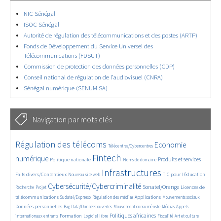
NIC Sénégal
ISOC Sénégal
Autorité de régulation des télécommunications et des postes (ARTP)
Fonds de Développement du Service Universel des
Télécommunications (FDSUT)
Commission de protection des données personnelles (CDP)
Conseil national de régulation de l’audiovisuel (CNRA)
Sénégal numérique (SENUM SA)
Navigation par mots clés
4619/5681
367/5681
3707/5681
Régulation des télécoms
Economie
Télécentres/Cybercentres
1844/5681
5226/5681
683/5681
2411/5681
1591/5681
Fintech
numérique
Produits et services
Politique nationale
Noms de domaine
834/5681
5681/5681
1817/5681
197/5681
Infrastructures
Faits divers/Contentieux
TIC pour l’éducation
Nouveau site web
247/5681
3592/5681
2327/5681
1633/5681
Cybersécurité/Cybercriminalité
Sonatel/Orange
Licences de
Recherche
Projet
283/5681
1034/5681
1525/5681
1162/5681
1663/5681
télécommunications
Applications
Sudatel/Expresso
Régulation des médias
Mouvements sociaux
140/5681
615/5681
375/5681
675/5681
Données personnelles
Big Data/Données ouvertes
Mouvement consumériste
Médias
Appels
1751/5681
94/5681
2451/5681
1080/5681
174/5681
589/5681
Politiques africaines
Formation
internationaux entrants
Logiciel libre
Fiscalité
Art et culture