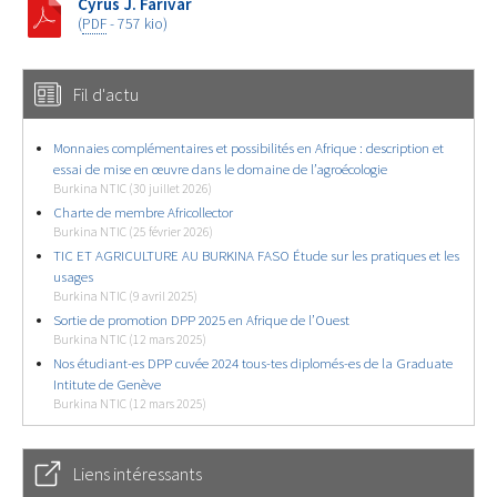
Cyrus J. Farivar
(
PDF
-
757 kio
)
Fil d'actu
Monnaies complémentaires et possibilités en Afrique : description et
essai de mise en œuvre dans le domaine de l’agroécologie
Burkina NTIC (30 juillet 2026)
Charte de membre Africollector
Burkina NTIC (25 février 2026)
TIC ET AGRICULTURE AU BURKINA FASO Étude sur les pratiques et les
usages
Burkina NTIC (9 avril 2025)
Sortie de promotion DPP 2025 en Afrique de l’Ouest
Burkina NTIC (12 mars 2025)
Nos étudiant-es DPP cuvée 2024 tous-tes diplomés-es de la Graduate
Intitute de Genève
Burkina NTIC (12 mars 2025)
Liens intéressants