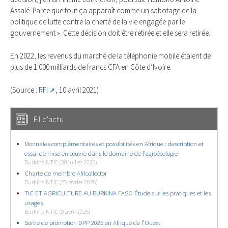
Assalé. Parce que tout ça apparaît comme un sabotage de la
politique de lutte contre la cherté de la vie engagée par le
gouvernement ». Cette décision doit être retirée et elle sera retirée.
En 2022, les revenus du marché de la téléphonie mobile étaient de
plus de 1 000 milliards de francs CFA en Côte d’Ivoire.
(Source :
RFI
, 10 avril 2021)
Fil d'actu
Monnaies complémentaires et possibilités en Afrique : description et
essai de mise en œuvre dans le domaine de l’agroécologie
Burkina NTIC (30 juillet 2026)
Charte de membre Africollector
Burkina NTIC (25 février 2026)
TIC ET AGRICULTURE AU BURKINA FASO Étude sur les pratiques et les
usages
Burkina NTIC (9 avril 2025)
Sortie de promotion DPP 2025 en Afrique de l’Ouest