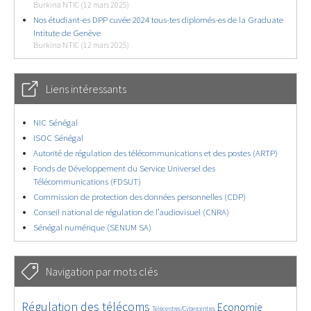
Burkina NTIC (12 mars 2025)
Nos étudiant-es DPP cuvée 2024 tous-tes diplomés-es de la Graduate
Intitute de Genève
Burkina NTIC (12 mars 2025)
Liens intéressants
NIC Sénégal
ISOC Sénégal
Autorité de régulation des télécommunications et des postes (ARTP)
Fonds de Développement du Service Universel des
Télécommunications (FDSUT)
Commission de protection des données personnelles (CDP)
Conseil national de régulation de l’audiovisuel (CNRA)
Sénégal numérique (SENUM SA)
Navigation par mots clés
4914/5891
355/5891
3894/5891
Régulation des télécoms
Economie
Télécentres/Cybercentres