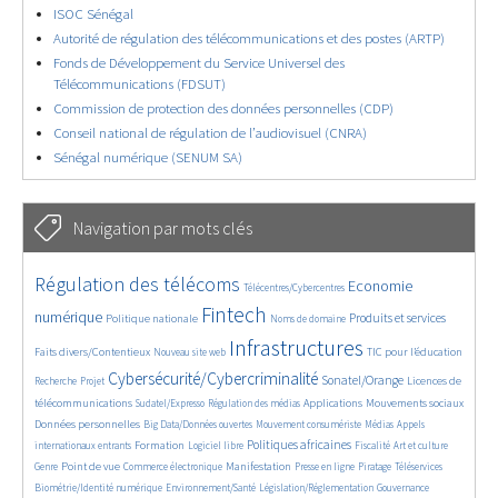
ISOC Sénégal
Autorité de régulation des télécommunications et des postes (ARTP)
Fonds de Développement du Service Universel des
Télécommunications (FDSUT)
Commission de protection des données personnelles (CDP)
Conseil national de régulation de l’audiovisuel (CNRA)
Sénégal numérique (SENUM SA)
Navigation par mots clés
4591/5823
354/5823
3666/5823
Régulation des télécoms
Economie
Télécentres/Cybercentres
1857/5823
5290/5823
654/5823
2322/5823
1557/5823
Fintech
numérique
Produits et services
Politique nationale
Noms de domaine
829/5823
5823/5823
1895/5823
193/5823
Infrastructures
Faits divers/Contentieux
TIC pour l’éducation
Nouveau site web
243/5823
3839/5823
2253/5823
1627/5823
Cybersécurité/Cybercriminalité
Sonatel/Orange
Licences de
Recherche
Projet
285/5823
1068/5823
1550/5823
1275/5823
1696/5823
télécommunications
Applications
Mouvements sociaux
Sudatel/Expresso
Régulation des médias
163/5823
655/5823
365/5823
652/5823
Données personnelles
Big Data/Données ouvertes
Mouvement consumériste
Médias
Appels
1743/5823
107/5823
2586/5823
1073/5823
177/5823
602/5823
Politiques africaines
Formation
internationaux entrants
Logiciel libre
Fiscalité
Art et culture
1989/5823
1045/5823
1507/5823
321/5823
124/5823
208/5823
1230/5823
Point de vue
Manifestation
Genre
Commerce électronique
Presse en ligne
Piratage
Téléservices
353/5823
340/5823
380/5823
1870/5823
Biométrie/Identité numérique
Environnement/Santé
Législation/Réglementation
Gouvernance