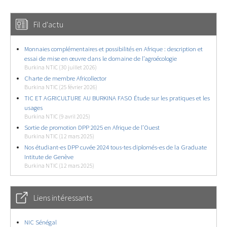
Fil d'actu
Monnaies complémentaires et possibilités en Afrique : description et
essai de mise en œuvre dans le domaine de l’agroécologie
Burkina NTIC (30 juillet 2026)
Charte de membre Africollector
Burkina NTIC (25 février 2026)
TIC ET AGRICULTURE AU BURKINA FASO Étude sur les pratiques et les
usages
Burkina NTIC (9 avril 2025)
Sortie de promotion DPP 2025 en Afrique de l’Ouest
Burkina NTIC (12 mars 2025)
Nos étudiant-es DPP cuvée 2024 tous-tes diplomés-es de la Graduate
Intitute de Genève
Burkina NTIC (12 mars 2025)
Liens intéressants
NIC Sénégal