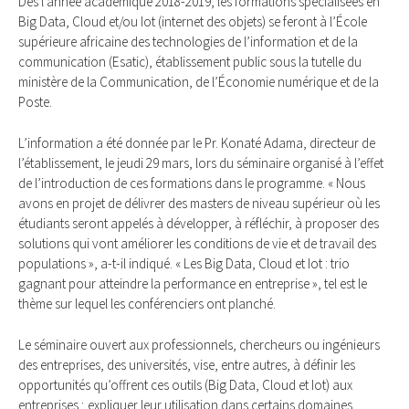
Dès l’année académique 2018-2019, les formations spécialisées en
Big Data, Cloud et/ou Iot (internet des objets) se feront à l’École
supérieure africaine des technologies de l’information et de la
communication (Esatic), établissement public sous la tutelle du
ministère de la Communication, de l’Économie numérique et de la
Poste.
L’information a été donnée par le Pr. Konaté Adama, directeur de
l’établissement, le jeudi 29 mars, lors du séminaire organisé à l’effet
de l’introduction de ces formations dans le programme. « Nous
avons en projet de délivrer des masters de niveau supérieur où les
étudiants seront appelés à développer, à réfléchir, à proposer des
solutions qui vont améliorer les conditions de vie et de travail des
populations », a-t-il indiqué. « Les Big Data, Cloud et Iot : trio
gagnant pour atteindre la performance en entreprise », tel est le
thème sur lequel les conférenciers ont planché.
Le séminaire ouvert aux professionnels, chercheurs ou ingénieurs
des entreprises, des universités, vise, entre autres, à définir les
opportunités qu’offrent ces outils (Big Data, Cloud et Iot) aux
entreprises ; expliquer leur utilisation dans certains domaines