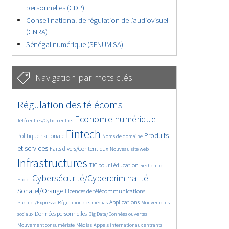
personnelles (CDP)
Conseil national de régulation de l’audiovisuel
(CNRA)
Sénégal numérique (SENUM SA)
Navigation par mots clés
4661/5786
364/5786
Régulation des télécoms
3802/5786
1879/5786
Economie numérique
Télécentres/Cybercentres
5214/5786
690/5786
2491/5786
Fintech
Produits
Politique nationale
Noms de domaine
1623/5786
853/5786
5786/5786
et services
Faits divers/Contentieux
Nouveau site web
1839/5786
206/5786
247/5786
Infrastructures
TIC pour l’éducation
Recherche
3679/5786
2337/5786
Cybersécurité/Cybercriminalité
Projet
1631/5786
303/5786
Sonatel/Orange
Licences de télécommunications
1019/5786
1533/5786
1246/5786
Applications
Sudatel/Expresso
Régulation des médias
Mouvements
1670/5786
148/5786
626/5786
Données personnelles
sociaux
Big Data/Données ouvertes
366/5786
751/5786
1762/5786
Mouvement consumériste
Médias
Appels internationaux entrants