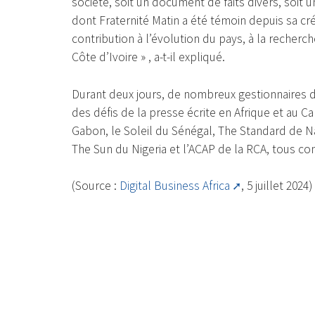
société, soit un document de faits divers, soit 
dont Fraternité Matin a été témoin depuis sa cr
contribution à l’évolution du pays, à la recherche
Côte d’Ivoire » , a-t-il expliqué.
Durant deux jours, de nombreux gestionnaires d
des défis de la presse écrite en Afrique et au Ca
Gabon, le Soleil du Sénégal, The Standard de Na
The Sun du Nigeria et l’ACAP de la RCA, tous co
(Source :
Digital Business Africa
, 5 juillet 2024)