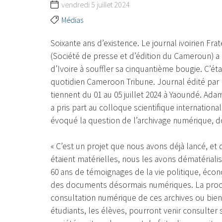
vendredi 5 juillet 2024
Médias
Soixante ans d’existence. Le journal ivoirien Fr
(Société de presse et d’édition du Cameroun) a
d’Ivoire à souffler sa cinquantième bougie. C’étai
quotidien Cameroon Tribune. Journal édité par 
tiennent du 01 au 05 juillet 2024 à Yaoundé. Ada
a pris part au colloque scientifique internationa
évoqué la question de l’archivage numérique, d
« C’est un projet que nous avons déjà lancé, et 
étaient matérielles, nous les avons dématérial
60 ans de témoignages de la vie politique, écon
des documents désormais numériques. La procha
consultation numérique de ces archives ou bien d
étudiants, les élèves, pourront venir consult