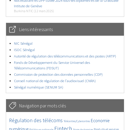
Nos étudiant-es DPP cuvée 2024 tous-tes diplomés-es de la Graduate
Intitute de Genève
Burkina NTIC (12 mars 2025)
Liens intéressants
NIC Sénégal
ISOC Sénégal
Autorité de régulation des télécommunications et des postes (ARTP)
Fonds de Développement du Service Universel des
Télécommunications (FDSUT)
Commission de protection des données personnelles (CDP)
Conseil national de régulation de l’audiovisuel (CNRA)
Sénégal numérique (SENUM SA)
Navigation par mots clés
4577/5478
347/5478
3661/5478
Régulation des télécoms
Economie
Télécentres/Cybercentres
1835/5478
5126/5478
662/5478
2351/5478
1513/5478
Fintech
numérique
Produits et services
Politique nationale
Noms de domaine