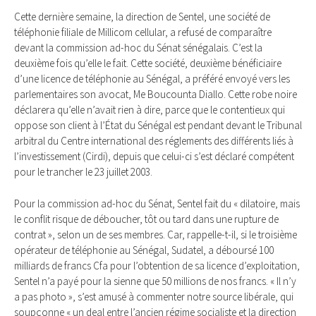
Cette dernière semaine, la direction de Sentel, une société de
téléphonie filiale de Millicom cellular, a refusé de comparaître
devant la commission ad-hoc du Sénat sénégalais. C’est la
deuxième fois qu’elle le fait. Cette société, deuxième bénéficiaire
d’une licence de téléphonie au Sénégal, a préféré envoyé vers les
parlementaires son avocat, Me Boucounta Diallo. Cette robe noire
déclarera qu’elle n’avait rien à dire, parce que le contentieux qui
oppose son client à l’État du Sénégal est pendant devant le Tribunal
arbitral du Centre international des réglements des différents liés à
l’investissement (Cirdi), depuis que celui-ci s’est déclaré compétent
pour le trancher le 23 juillet 2003.
Pour la commission ad-hoc du Sénat, Sentel fait du « dilatoire, mais
le conflit risque de déboucher, tôt ou tard dans une rupture de
contrat », selon un de ses membres. Car, rappelle-t-il, si le troisième
opérateur de téléphonie au Sénégal, Sudatel, a déboursé 100
milliards de francs Cfa pour l’obtention de sa licence d’exploitation,
Sentel n’a payé pour la sienne que 50 millions de nos francs. « Il n’y
a pas photo », s’est amusé à commenter notre source libérale, qui
soupçonne « un deal entre l’ancien régime socialiste et la direction