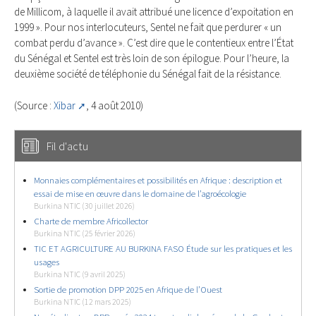
de Millicom, à laquelle il avait attribué une licence d’expoitation en
1999 ». Pour nos interlocuteurs, Sentel ne fait que perdurer « un
combat perdu d’avance ». C’est dire que le contentieux entre l’État
du Sénégal et Sentel est très loin de son épilogue. Pour l’heure, la
deuxième société de téléphonie du Sénégal fait de la résistance.
(Source :
Xibar
, 4 août 2010)
Fil d'actu
Monnaies complémentaires et possibilités en Afrique : description et
essai de mise en œuvre dans le domaine de l’agroécologie
Burkina NTIC (30 juillet 2026)
Charte de membre Africollector
Burkina NTIC (25 février 2026)
TIC ET AGRICULTURE AU BURKINA FASO Étude sur les pratiques et les
usages
Burkina NTIC (9 avril 2025)
Sortie de promotion DPP 2025 en Afrique de l’Ouest
Burkina NTIC (12 mars 2025)