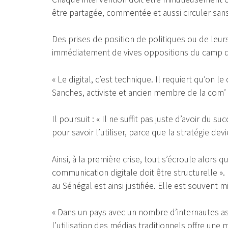
être partagée, commentée et aussi circuler san
Des prises de position de politiques ou de leu
immédiatement de vives oppositions du camp d’en
« Le digital, c’est technique. Il requiert qu’on le
Sanches, activiste et ancien membre de la com’ 
Il poursuit : « Il ne suffit pas juste d’avoir du s
pour savoir l’utiliser, parce que la stratégie dev
Ainsi, à la première crise, tout s’écroule alors q
communication digitale doit être structurelle ».
au Sénégal est ainsi justifiée. Elle est souvent m
« Dans un pays avec un nombre d’internautes ass
l’utilisation des médias traditionnels offre une m