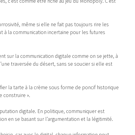
ues, c’est comme être riche au jeu du Monopoly. C’est
rosivité, même si elle ne fait pas toujours rire les
ut à la communication incertaine pour les futures
ent sur la communication digitale comme on se jette, à
’une traversée du désert, sans se soucier si elle est
ifier la tarte à la crème sous forme de poncif historique
e construire ».
éputation digitale. En politique, communiquer est
on en se basant sur l’argumentation et la légitimité.
oisie, car avec le digital, chaque information peut