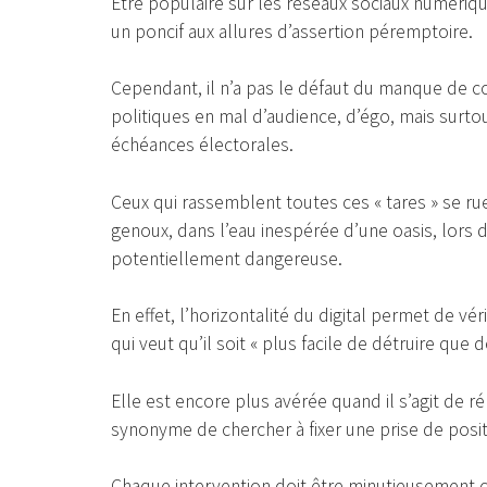
Etre populaire sur les réseaux sociaux numériq
un poncif aux allures d’assertion péremptoire.
Cependant, il n’a pas le défaut du manque de cor
politiques en mal d’audience, d’égo, mais surto
échéances électorales.
Ceux qui rassemblent toutes ces « tares » se ru
genoux, dans l’eau inespérée d’une oasis, lors d
potentiellement dangereuse.
En effet, l’horizontalité du digital permet de vér
qui veut qu’il soit « plus facile de détruire que d
Elle est encore plus avérée quand il s’agit de r
synonyme de chercher à fixer une prise de positi
Chaque intervention doit être minutieusement ch