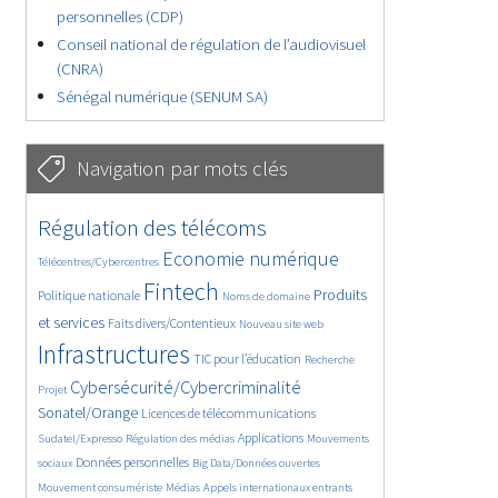
personnelles (CDP)
Conseil national de régulation de l’audiovisuel
(CNRA)
Sénégal numérique (SENUM SA)
Navigation par mots clés
4622/5700
391/5700
Régulation des télécoms
3640/5700
1849/5700
Economie numérique
Télécentres/Cybercentres
5242/5700
675/5700
2369/5700
Fintech
Produits
Politique nationale
Noms de domaine
1564/5700
824/5700
5700/5700
et services
Faits divers/Contentieux
Nouveau site web
1817/5700
195/5700
248/5700
Infrastructures
TIC pour l’éducation
Recherche
3585/5700
2300/5700
Cybersécurité/Cybercriminalité
Projet
1623/5700
283/5700
Sonatel/Orange
Licences de télécommunications
1023/5700
1537/5700
1135/5700
Applications
Sudatel/Expresso
Régulation des médias
Mouvements
1674/5700
150/5700
637/5700
Données personnelles
sociaux
Big Data/Données ouvertes
367/5700
655/5700
1727/5700
Mouvement consumériste
Médias
Appels internationaux entrants