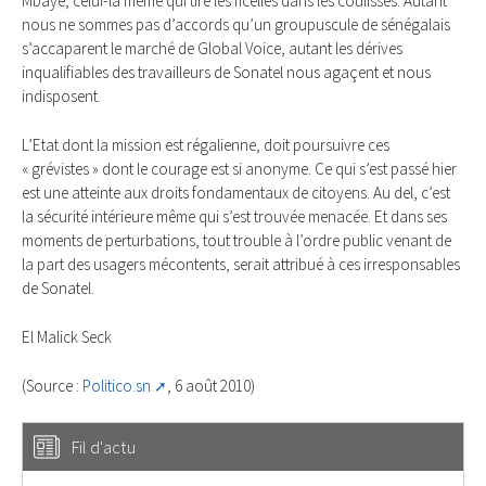
Mbaye, celui-là même qui tire les ficelles dans les coulisses. Autant
nous ne sommes pas d’accords qu’un groupuscule de sénégalais
s’accaparent le marché de Global Voice, autant les dérives
inqualifiables des travailleurs de Sonatel nous agaçent et nous
indisposent.
L’Etat dont la mission est régalienne, doit poursuivre ces
« grévistes » dont le courage est si anonyme. Ce qui s’est passé hier
est une atteinte aux droits fondamentaux de citoyens. Au del, c’est
la sécurité intérieure même qui s’est trouvée menacée. Et dans ses
moments de perturbations, tout trouble à l’ordre public venant de
la part des usagers mécontents, serait attribué à ces irresponsables
de Sonatel.
El Malick Seck
(Source :
Politico.sn
, 6 août 2010)
Fil d'actu