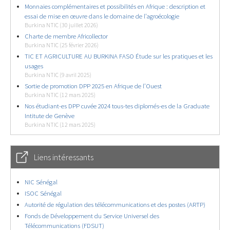
Monnaies complémentaires et possibilités en Afrique : description et
essai de mise en œuvre dans le domaine de l’agroécologie
Burkina NTIC (30 juillet 2026)
Charte de membre Africollector
Burkina NTIC (25 février 2026)
TIC ET AGRICULTURE AU BURKINA FASO Étude sur les pratiques et les
usages
Burkina NTIC (9 avril 2025)
Sortie de promotion DPP 2025 en Afrique de l’Ouest
Burkina NTIC (12 mars 2025)
Nos étudiant-es DPP cuvée 2024 tous-tes diplomés-es de la Graduate
Intitute de Genève
Burkina NTIC (12 mars 2025)
Liens intéressants
NIC Sénégal
ISOC Sénégal
Autorité de régulation des télécommunications et des postes (ARTP)
Fonds de Développement du Service Universel des
Télécommunications (FDSUT)