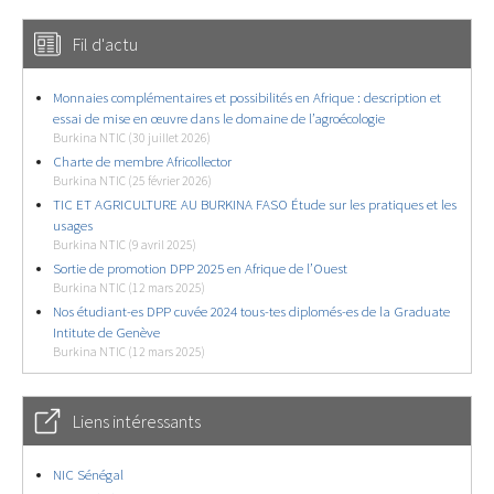
Fil d'actu
Monnaies complémentaires et possibilités en Afrique : description et
essai de mise en œuvre dans le domaine de l’agroécologie
Burkina NTIC (30 juillet 2026)
Charte de membre Africollector
Burkina NTIC (25 février 2026)
TIC ET AGRICULTURE AU BURKINA FASO Étude sur les pratiques et les
usages
Burkina NTIC (9 avril 2025)
Sortie de promotion DPP 2025 en Afrique de l’Ouest
Burkina NTIC (12 mars 2025)
Nos étudiant-es DPP cuvée 2024 tous-tes diplomés-es de la Graduate
Intitute de Genève
Burkina NTIC (12 mars 2025)
Liens intéressants
NIC Sénégal