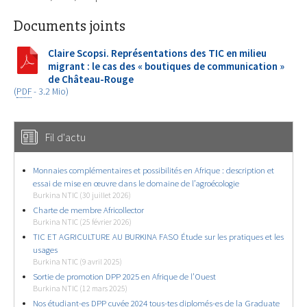
Documents joints
Claire Scopsi. Représentations des TIC en milieu
migrant : le cas des « boutiques de communication »
de Château-Rouge
(
PDF
-
3.2 Mio
)
Fil d'actu
Monnaies complémentaires et possibilités en Afrique : description et
essai de mise en œuvre dans le domaine de l’agroécologie
Burkina NTIC (30 juillet 2026)
Charte de membre Africollector
Burkina NTIC (25 février 2026)
TIC ET AGRICULTURE AU BURKINA FASO Étude sur les pratiques et les
usages
Burkina NTIC (9 avril 2025)
Sortie de promotion DPP 2025 en Afrique de l’Ouest
Burkina NTIC (12 mars 2025)
Nos étudiant-es DPP cuvée 2024 tous-tes diplomés-es de la Graduate