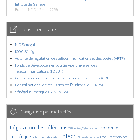
Intitute de Genève
Burkina NTIC (12 mars 2025)
Liens intéressants
NIC Sénégal
ISOC Sénégal
Autorité de régulation des télécommunications et des postes (ARTP)
Fonds de Développement du Service Universel des
Télécommunications (FDSUT)
Commission de protection des données personnelles (CDP)
Conseil national de régulation de l’audiovisuel (CNRA)
Sénégal numérique (SENUM SA)
Navigation par mots clés
4665/5703
365/5703
3745/5703
Régulation des télécoms
Economie
Télécentres/Cybercentres
1871/5703
5199/5703
687/5703
2414/5703
1581/5703
Fintech
numérique
Produits et services
Politique nationale
Noms de domaine